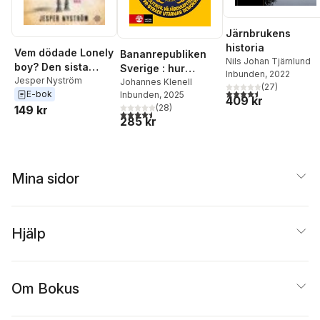
Järnbrukens
historia
Vem dödade Lonely
Bananrepubliken
Nils Johan Tjärnlund
boy? Den sista
Sverige : hur
Inbunden
, 2022
mammutens gåta
Jesper Nyström
politiker,
Johannes Klenell
(
27
)
4,5
utav 5 stjärnor. Tota
E-bok
Inbunden
, 2025
välfärdskapitalister
409 kr
(
28
)
149 kr
och pr-byråer
4,5
utav 5 stjärnor. Totalt antal röster:
285 kr
utarmar demokratin
Mina sidor
Hjälp
Om Bokus