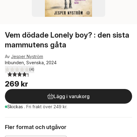
Vem dödade Lonely boy? : den sista
mammutens gåta
Av
Jesper Nyström
Inbunden, Svenska, 2024
(
4
)
4,3
utav 5 stjärnor. Totalt antal röster:
269 kr
Lägg i varukorg
Skickas
.
Fri frakt över 249 kr.
Fler format och utgåvor