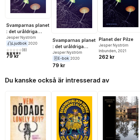
Svamparnas planet
: det uråldriga
nätverket som
Jesper Nyström
Planet der Pilze
Svamparnas planet
Ljudbok
2020
bryter ner och
Jesper Nyström
: det uråldriga
bygger upp vår
(
8
)
Inbunden
, 2021
4,5
utav 5 stjärnor. Totalt antal röster:
nätverket som
Jesper Nyström
79 kr
värld
262 kr
E-bok
2020
bryter ner och
79 kr
bygger upp vår
värld
Hoppa över listan
Du kanske också är intresserad av