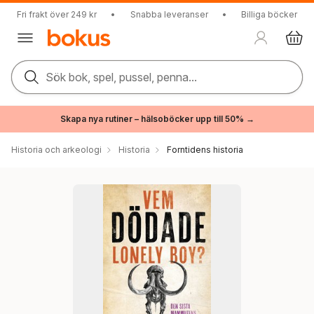
Fri frakt över 249 kr
•
Snabba leveranser
•
Billiga böcker
Sök bok, spel, pussel, penna...
Skapa nya rutiner – hälsoböcker upp till 50% →
Historia och arkeologi
Historia
Forntidens historia