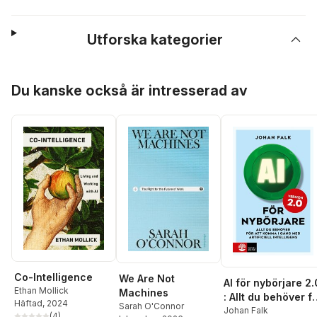
Utforska kategorier
Hoppa över listan
Du kanske också är intresserad av
Co-Intelligence
We Are Not
AI för nybörjare 2.
Ethan Mollick
Machines
: Allt du behöver f
Häftad
, 2024
Sarah O'Connor
att komma i gång
Johan Falk
(
4
)