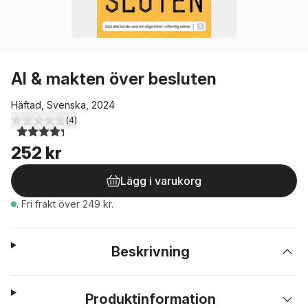
AI & makten över besluten
Häftad, Svenska, 2024
(
4
)
4,3
utav 5 stjärnor. Totalt antal röster:
252 kr
Lägg i varukorg
.
Fri frakt över 249 kr.
Beskrivning
Produktinformation