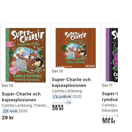
Del 10
Super-Charlie och
bajsexplosionen
Del 11
Del 10
Camilla Läckberg
Super-Charlie
Super-Charlie och
Ljudbok
2020
rymdvalpen
bajsexplosionen
(
9
)
3,9
utav 5 stjärnor. Totalt antal röster:
Camilla Läckberg
Camilla Läckberg
,
Therese
39 kr
Inbunden
, 2021
Vildefall
E-bok
2020
al röster:
(
3
)
29 kr
3,7
utav 5 stjärnor
165 kr