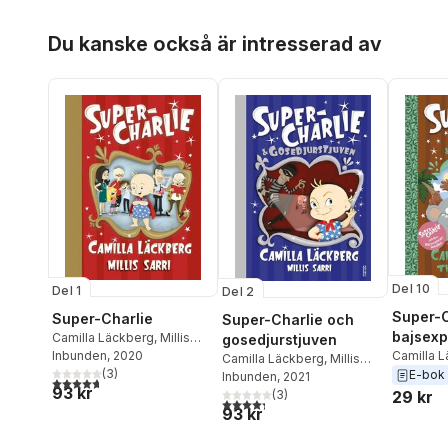
Hoppa över listan
Du kanske också är intresserad av
Del 10
Del 1
Del 2
Super-C
Super-Charlie
Super-Charlie och
bajsexp
Camilla Läckberg
,
Millis
gosedjurstjuven
Camilla 
Sarri
Inbunden
, 2020
Camilla Läckberg
,
Millis
Vildefall
(
3
)
E-bok
Sarri
Inbunden
, 2021
4,7
utav 5 stjärnor. Totalt antal röster:
93 kr
(
3
)
29 kr
4,3
utav 5 stjärnor. Totalt antal röster:
93 kr