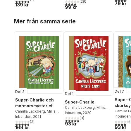
4,8
utav 5 stjärnor. Totalt antal röster:
(
29
)
79 kr
4,0
utav 5 stjärnor. Totalt antal röster:
139 kr
99 kr
Hoppa över listan
Mer från samma serie
Del 7
Del 3
Del 1
Super-C
Super-Charlie och
Super-Charlie
skurksy
mormorsmysteriet
Camilla Läckberg
,
Millis
Camilla 
Camilla Läckberg
,
Millis
Sarri
Inbunden
, 2020
Sarri
Inbunden
Sarri
Inbunden
, 2021
(
3
)
4,7
utav 5 stjärnor. Totalt antal röster:
(
(
3
)
93 kr
4,0
utav 5 
4,7
utav 5 stjärnor. Totalt antal röster:
93 kr
169 kr