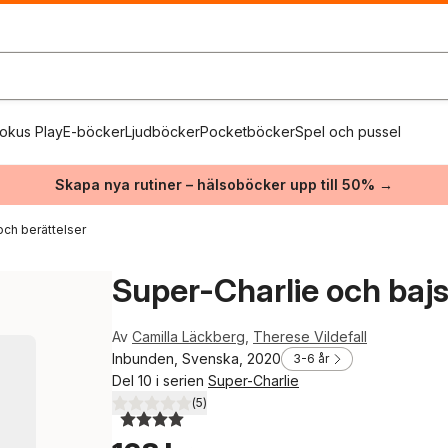
okus Play
E-böcker
Ljudböcker
Pocketböcker
Spel och pussel
Skapa nya rutiner – hälsoböcker upp till 50% →
och berättelser
Super-Charlie och baj
Av
Camilla Läckberg
,
Therese Vildefall
Inbunden, Svenska, 2020
3-6 år
Del 10 i serien
Super-Charlie
(
5
)
4,0
utav 5 stjärnor. Totalt antal röster: