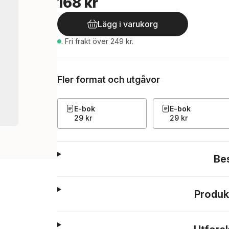
168 kr
Lägg i varukorg
.
Fri frakt över 249 kr.
Fler format och utgåvor
E-bok
E-bok
29 kr
29 kr
Be
Produk