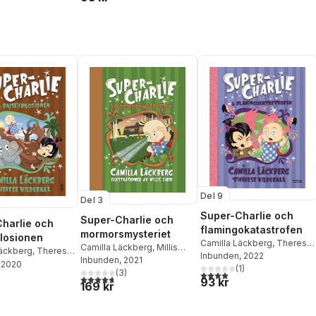
Del 9
Del 3
Super-Charlie och
Super-Charlie och
harlie och
flamingokatastrofen
mormorsmysteriet
losionen
Camilla Läckberg
,
Therese
Camilla Läckberg
,
Millis
Läckberg
,
Therese
Larsson
Inbunden
, 2022
Sarri
Inbunden
, 2021
2020
(
1
)
(
3
)
4,0
utav 5 stjärnor. Totalt ant
4,7
utav 5 stjärnor. Totalt antal röster:
93 kr
169 kr