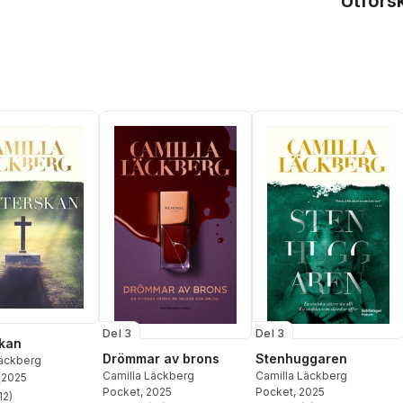
Utfors
Del 3
Del 3
kan
Drömmar av brons
Stenhuggaren
Läckberg
Camilla Läckberg
Camilla Läckberg
2025
Pocket
, 2025
Pocket
, 2025
12
)
stjärnor. Totalt antal röster: