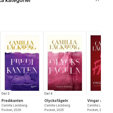
ka kategorier
Del 4
Del 2
Olycksfågeln
Vingar av silv
Predikanten
Camilla Läckberg
Camilla Läckberg
Camilla Läckberg
Pocket
, 2025
Pocket
, 2021
Pocket
, 2026