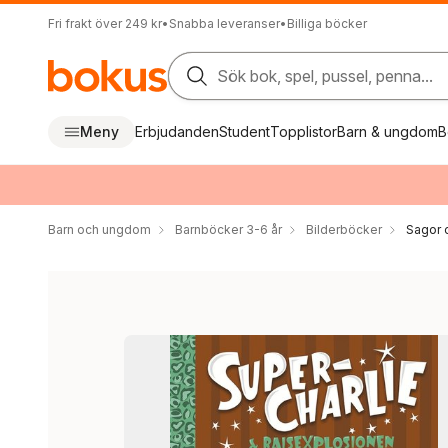
Fri frakt över 249 kr
•
Snabba leveranser
•
Billiga böcker
Sök bok, spel, pussel, penna...
Meny
Erbjudanden
Student
Topplistor
Barn & ungdom
B
Barn och ungdom
Barnböcker 3-6 år
Bilderböcker
Sagor 