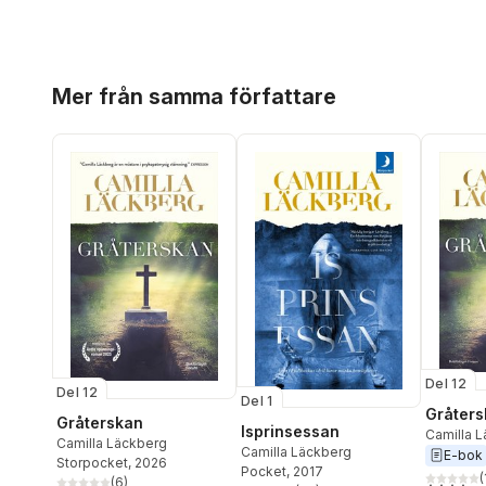
Hoppa över listan
Mer från samma författare
Del 12
Del 12
Del 1
Gråters
Gråterskan
Isprinsessan
Camilla 
Camilla Läckberg
Camilla Läckberg
E-bok
Storpocket
, 2026
Pocket
, 2017
(
(
6
)
4,1
utav 5 