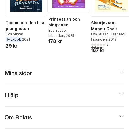
Prinsessan och
Toomi och den lilla
Skattjakten i
pingvinen
plangneten
Mundu Onak
Eva Susso
Eva Susso
Eva Susso
,
Jali Madi
Inbunden
, 2025
E-bok
2021
Susso
Inbunden
, 2019
178 kr
(
2
)
29 kr
4,0
utav 5 stjärnor. Tota
187 kr
Mina sidor
Hjälp
Om Bokus