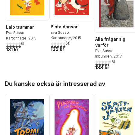
Binta dansar
Lalo trummar
Eva Susso
Eva Susso
Kartonnage
, 2015
Kartonnage
, 2015
Alla frågar sig
(
4
)
(
5
)
varför
5,0
utav 5 stjärnor. Totalt antal röster:
5,0
utav 5 stjärnor. Totalt antal röster:
135 kr
131 kr
Eva Susso
Inbunden
, 2017
(
8
)
4,6
utav 5 stjärnor. Tota
138 kr
Hoppa över listan
Du kanske också är intresserad av