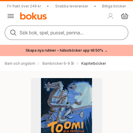
Fri frakt över 249 kr
•
Snabba leveranser
•
Billiga böcker
Sök bok, spel, pussel, penna...
Skapa nya rutiner – hälsoböcker upp till 50% →
Barn och ungdom
Barnböcker 6-9 år
Kapitelböcker