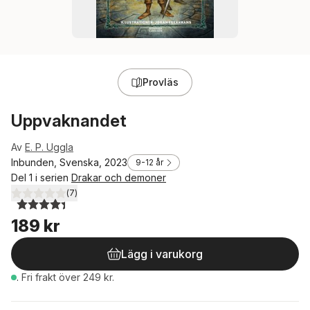
Provläs
Uppvaknandet
Av
E. P. Uggla
Inbunden, Svenska, 2023
9-12 år
Del 1 i serien
Drakar och demoner
(
7
)
4,4
utav 5 stjärnor. Totalt antal röster:
189 kr
Lägg i varukorg
.
Fri frakt över 249 kr.