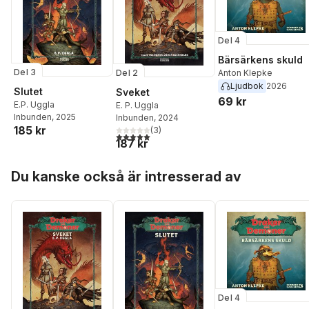
Del 4
Bärsärkens skuld
Del 3
Del 2
Anton Klepke
Ljudbok
2026
Slutet
Sveket
69 kr
E.P. Uggla
E. P. Uggla
Inbunden
, 2025
Inbunden
, 2024
185 kr
(
3
)
5,0
utav 5 stjärnor. Totalt antal röster:
187 kr
Hoppa över listan
Du kanske också är intresserad av
Del 4