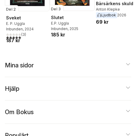
Bärsärkens skuld
Del 3
Del 2
Anton Klepke
Ljudbok
2026
Slutet
Sveket
69 kr
E.P. Uggla
E. P. Uggla
Inbunden
, 2025
Inbunden
, 2024
185 kr
(
3
)
5,0
utav 5 stjärnor. Totalt antal röster:
187 kr
Mina sidor
Hjälp
Om Bokus
Populärt