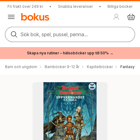
Fri frakt över 249 kr
•
Snabba leveranser
•
Billiga böcker
Sök bok, spel, pussel, penna...
Skapa nya rutiner – hälsoböcker upp till 50% →
Barn och ungdom
Barnböcker 9-12 år
Kapitelböcker
Fantasy