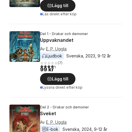
Lägg till
Läs direkt efter köp
Del 1 - Drakar och demoner
Uppvaknandet
Av
E. P. Uggla
Ljudbok
Svenska
, 
2023
, 
9-12 år
(
7
)
4,3
utav 5 stjärnor. Totalt antal röster:
99 kr
Lägg till
Lyssna direkt efter köp
Del 2 - Drakar och demoner
Sveket
Av
E. P. Uggla
E-bok
Svenska
, 
2024
, 
9-12 år