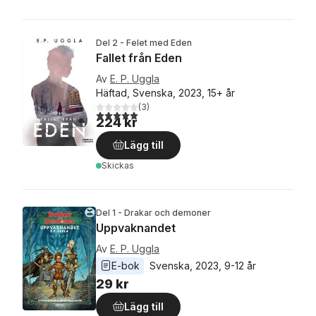
Del 2 - Felet med Eden
Fallet från Eden
Av
E. P. Uggla
Häftad, Svenska, 2023, 15+ år
(
3
)
5,0
utav 5 stjärnor. Totalt antal röster:
224 kr
Lägg till
Skickas
Del 1 - Drakar och demoner
Uppvaknandet
Av
E. P. Uggla
E-bok
Svenska
, 
2023
, 
9-12 år
29 kr
Lägg till