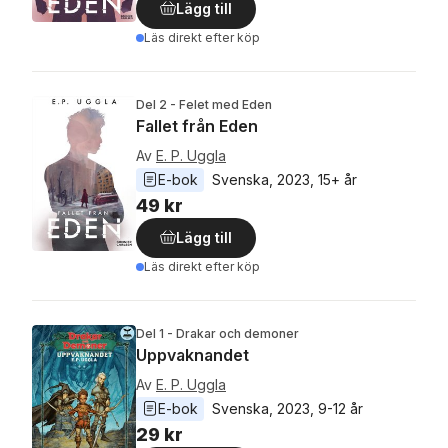
Lägg till
Läs direkt efter köp
Del 2 - Felet med Eden
Fallet från Eden
Av
E. P. Uggla
E-bok
Svenska
, 
2023
, 
15+ år
49 kr
Lägg till
Läs direkt efter köp
Del 1 - Drakar och demoner
Uppvaknandet
Av
E. P. Uggla
E-bok
Svenska
, 
2023
, 
9-12 år
29 kr