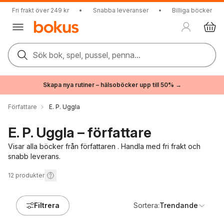
Fri frakt över 249 kr
•
Snabba leveranser
•
Billiga böcker
Sök bok, spel, pussel, penna...
Skapa nya rutiner – hälsoböcker upp till 50% →
Författare
E. P. Uggla
E. P. Uggla – författare
Visar alla böcker från författaren . Handla med fri frakt och
snabb leverans.
12
produkter
Filtrera
Sortera:
Trendande