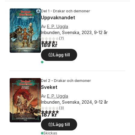
Del 1 - Drakar och demoner
Uppvaknandet
Av
E. P. Uggla
Inbunden, Svenska, 2023, 9-12 år
(
7
)
4,4
utav 5 stjärnor. Totalt antal röster:
189 kr
Lägg till
Del 2 - Drakar och demoner
Sveket
Av
E. P. Uggla
Inbunden, Svenska, 2024, 9-12 år
(
3
)
5,0
utav 5 stjärnor. Totalt antal röster:
187 kr
Lägg till
Skickas