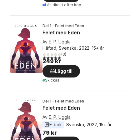
Läs direkt efter köp
Del 1 - Felet med Eden
Felet med Eden
Av
E. P. Uggla
Häftad, Svenska, 2022, 15+ år
(
3
)
5,0
utav 5 stjärnor. Totalt antal röster:
249 kr
Lägg till
Skickas
Del 1 - Felet med Eden
Felet med Eden
Av
E. P. Uggla
E-bok
Svenska
, 
2022
, 
15+ år
79 kr