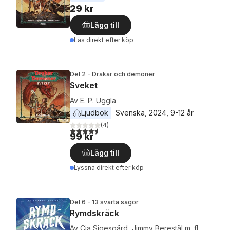
29 kr
Lägg till
Läs direkt efter köp
Del 2 - Drakar och demoner
Sveket
Av
E. P. Uggla
Ljudbok
Svenska
, 
2024
, 
9-12 år
(
4
)
4,5
utav 5 stjärnor. Totalt antal röster:
99 kr
Lägg till
Lyssna direkt efter köp
Del 6 - 13 svarta sagor
Rymdskräck
Av
Cia Sigesgård
,
Jimmy Berestål
m. fl.