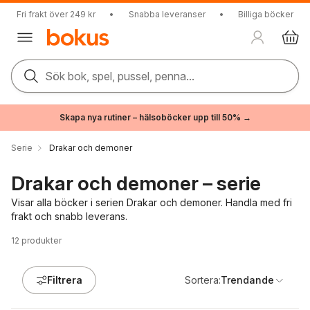
Fri frakt över 249 kr
•
Snabba leveranser
•
Billiga böcker
Sök bok, spel, pussel, penna...
Skapa nya rutiner – hälsoböcker upp till 50% →
Serie
Drakar och demoner
Drakar och demoner – serie
Visar alla böcker i serien Drakar och demoner. Handla med fri
frakt och snabb leverans.
12
produkter
Filtrera
Sortera:
Trendande