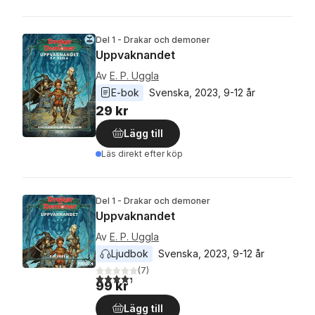
Del 1 - Drakar och demoner
Uppvaknandet
Av
E. P. Uggla
E-bok
Svenska
, 
2023
, 
9-12 år
29 kr
Lägg till
Läs direkt efter köp
Del 1 - Drakar och demoner
Uppvaknandet
Av
E. P. Uggla
Ljudbok
Svenska
, 
2023
, 
9-12 år
(
7
)
4,3
utav 5 stjärnor. Totalt antal röster:
99 kr
Lägg till