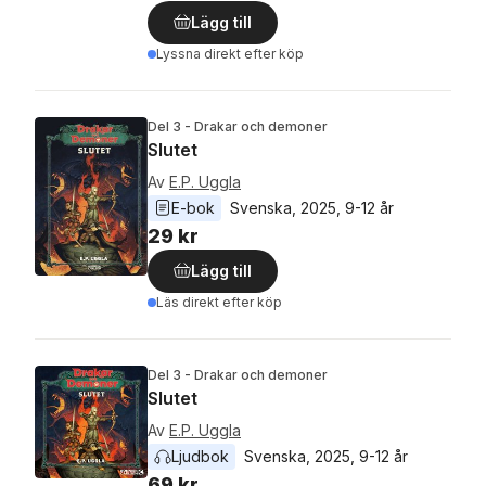
Lägg till
Lyssna direkt efter köp
Del 3 - Drakar och demoner
Slutet
Av
E.P. Uggla
E-bok
Svenska
, 
2025
, 
9-12 år
29 kr
Lägg till
Läs direkt efter köp
Del 3 - Drakar och demoner
Slutet
Av
E.P. Uggla
Ljudbok
Svenska
, 
2025
, 
9-12 år
69 kr