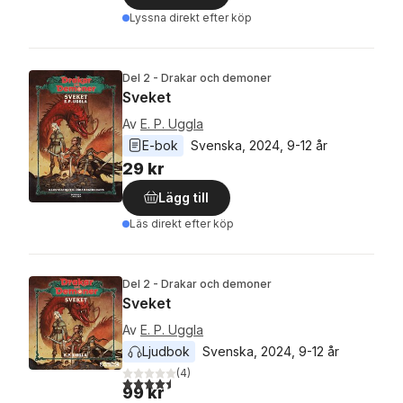
Lyssna direkt efter köp
Del 2 - Drakar och demoner
Sveket
Av
E. P. Uggla
E-bok
Svenska
, 
2024
, 
9-12 år
29 kr
Lägg till
Läs direkt efter köp
Del 2 - Drakar och demoner
Sveket
Av
E. P. Uggla
Ljudbok
Svenska
, 
2024
, 
9-12 år
(
4
)
4,5
utav 5 stjärnor. Totalt antal röster:
99 kr