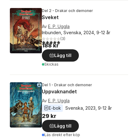
Del 2 - Drakar och demoner
Sveket
Av
E. P. Uggla
Inbunden, Svenska, 2024, 9-12 år
(
3
)
5,0
utav 5 stjärnor. Totalt antal röster:
188 kr
Lägg till
Skickas
Del 1 - Drakar och demoner
Uppvaknandet
Av
E. P. Uggla
E-bok
Svenska
, 
2023
, 
9-12 år
29 kr
Lägg till
Läs direkt efter köp