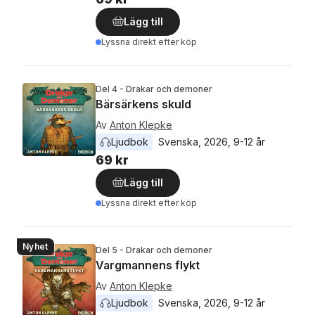
Lägg till
Lyssna direkt efter köp
Del 4 - Drakar och demoner
Bärsärkens skuld
Av
Anton Klepke
Ljudbok
Svenska
, 
2026
, 
9-12 år
69 kr
Lägg till
Lyssna direkt efter köp
Nyhet
Del 5 - Drakar och demoner
Vargmannens flykt
Av
Anton Klepke
Ljudbok
Svenska
, 
2026
, 
9-12 år