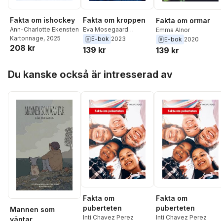
Fakta om ishockey
Fakta om kroppen
Fakta om ormar
Ann-Charlotte Ekensten
Eva Mosegaard
Emma Alnor
Kartonnage
, 2025
Amdisen
E-bok
2023
E-bok
2020
208 kr
139 kr
139 kr
Hoppa över listan
Du kanske också är intresserad av
Fakta om
Fakta om
puberteten
puberteten
Mannen som
Inti Chavez Perez
Inti Chavez Perez
väntar