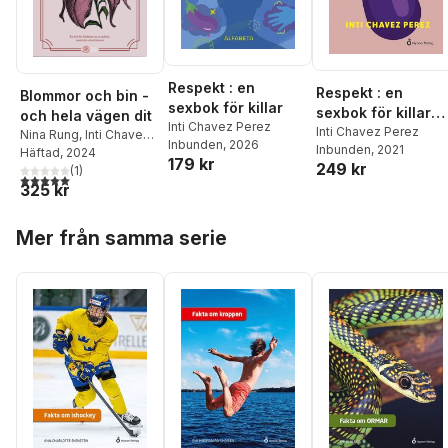
Respekt : en
Respekt : en
Blommor och bin -
sexbok för killar
sexbok för killar
och hela vägen dit
Inti Chavez Perez
(lättläst)
Inti Chavez Perez
Nina Rung
,
Inti Chavez
Inbunden
, 2026
Inbunden
, 2021
Perez
Häftad
, 2024
179 kr
249 kr
(
1
)
5,0
utav 5 stjärnor. Totalt antal röster:
325 kr
Hoppa över listan
Mer från samma serie