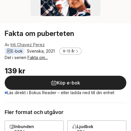
Fakta om puberteten
Av
Inti Chavez Perez
E-bok
Svenska
, 
2021
9-12 år
Del i serien
Fakta om...
139 kr
Köp e-bok
Läs direkt i Bokus Reader – eller ladda ned till din enhet
Fler format och utgåvor
Inbunden
Ljudbok