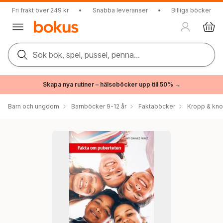
Fri frakt över 249 kr
•
Snabba leveranser
•
Billiga böcker
Sök bok, spel, pussel, penna...
Skapa nya rutiner – hälsoböcker upp till 50% →
Barn och ungdom
Barnböcker 9-12 år
Faktaböcker
Kropp & kn