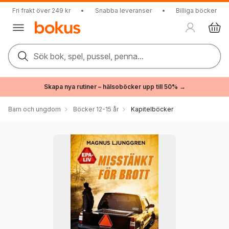
Fri frakt över 249 kr
•
Snabba leveranser
•
Billiga böcker
Sök bok, spel, pussel, penna...
Skapa nya rutiner – hälsoböcker upp till 50% →
Barn och ungdom
Böcker 12-15 år
Kapitelböcker