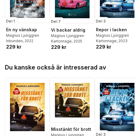
Del 1
Del 3
Del 7
En ny vänskap
Repor i lacken
Vi backar aldrig
Magnus Ljunggren
Magnus Ljunggren
Magnus Ljunggren
Inbunden
, 2022
Kartonnage
, 2023
Kartonnage
, 2025
229 kr
229 kr
229 kr
Hoppa över listan
Du kanske också är intresserad av
Misstänkt för brott
Del 3
Magnus Ljunggren