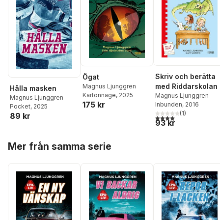
Skriv och berätta
Ögat
med Riddarskolan
Magnus Ljunggren
Hålla masken
Kartonnage
, 2025
Magnus Ljunggren
Magnus Ljunggren
175 kr
Inbunden
, 2016
Pocket
, 2025
(
1
)
89 kr
4,0
utav 5 stjärnor. Tota
93 kr
Hoppa över listan
Mer från samma serie