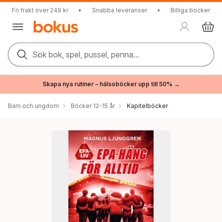
Fri frakt över 249 kr
•
Snabba leveranser
•
Billiga böcker
Sök bok, spel, pussel, penna...
Skapa nya rutiner – hälsoböcker upp till 50% →
Barn och ungdom
Böcker 12-15 år
Kapitelböcker