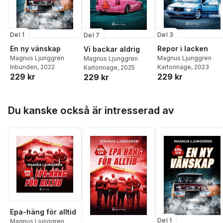
Del 1
Del 3
Del 7
En ny vänskap
Repor i lacken
Vi backar aldrig
Magnus Ljunggren
Magnus Ljunggren
Magnus Ljunggren
Inbunden
, 2022
Kartonnage
, 2023
Kartonnage
, 2025
229 kr
229 kr
229 kr
Hoppa över listan
Du kanske också är intresserad av
Epa-häng för alltid
Del 1
Magnus Ljunggren