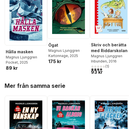
Skriv och berätta
Ögat
med Riddarskolan
Magnus Ljunggren
Hålla masken
Kartonnage
, 2025
Magnus Ljunggren
Magnus Ljunggren
175 kr
Inbunden
, 2016
Pocket
, 2025
(
1
)
89 kr
4,0
utav 5 stjärnor. Tota
93 kr
Hoppa över listan
Mer från samma serie