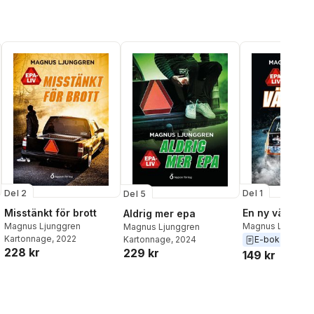
Del 2
Del 1
Del 5
Misstänkt för brott
En ny vänskap
Aldrig mer epa
Magnus Ljunggren
Magnus Ljunggr
Magnus Ljunggren
Kartonnage
, 2022
Kartonnage
, 2024
E-bok
2022
228 kr
229 kr
149 kr