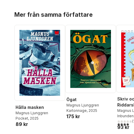
Hoppa över listan
Mer från samma författare
Skriv o
Ögat
Riddars
Magnus Ljunggren
Hålla masken
Magnus L
Kartonnage
, 2025
Magnus Ljunggren
175 kr
Inbunden
Pocket
, 2025
(
4,0
utav 5 
89 kr
93 kr