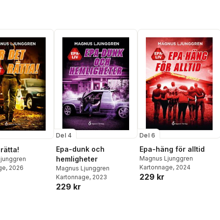
Del 4
Del 6
Epa-dunk och
Epa-häng för alltid
rätta!
hemligheter
Magnus Ljunggren
junggren
Kartonnage
, 2024
ge
, 2026
Magnus Ljunggren
229 kr
Kartonnage
, 2023
229 kr