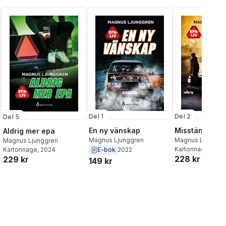
Del 1
Del 2
Del 5
En ny vänskap
Misstänkt för 
Aldrig mer epa
Magnus Ljunggren
Magnus Ljunggr
Magnus Ljunggren
Kartonnage
, 202
Kartonnage
, 2024
E-bok
2022
228 kr
229 kr
149 kr