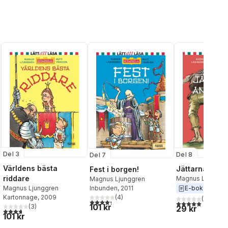
Del 3
Del 8
Del 7
Världens bästa
Jättarna anfal
Fest i borgen!
riddare
Magnus Ljunggr
Magnus Ljunggren
Inbunden
, 2011
E-bok
2017
Magnus Ljunggren
(
4
)
Kartonnage
, 2009
(
1
)
4,3
utav 5 stjärnor. Totalt antal röster:
5,0
utav 5 stjärnor.
101 kr
(
3
)
29 kr
3,7
utav 5 stjärnor. Totalt antal röster:
101 kr