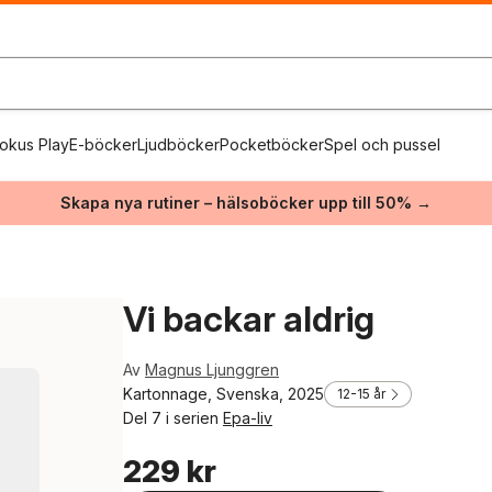
okus Play
E-böcker
Ljudböcker
Pocketböcker
Spel och pussel
Skapa nya rutiner – hälsoböcker upp till 50% →
Vi backar aldrig
Av
Magnus Ljunggren
Kartonnage, Svenska, 2025
12-15 år
Del 7 i serien
Epa-liv
229 kr