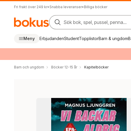
Fri frakt över 249 kr
•
Snabba leveranser
•
Billiga böcker
Sök bok, spel, pussel, penna...
Meny
Erbjudanden
Student
Topplistor
Barn & ungdom
B
Barn och ungdom
Böcker 12-15 år
Kapitelböcker