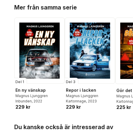
Hoppa över listan
Mer från samma serie
Del 1
Del 3
En ny vänskap
Repor i lacken
Gör det 
Magnus Ljunggren
Magnus Ljunggren
Magnus L
Inbunden
, 2022
Kartonnage
, 2023
Kartonna
229 kr
229 kr
225 kr
Hoppa över listan
Du kanske också är intresserad av