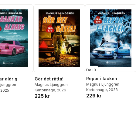
Del 3
Repor i lacken
ar aldrig
Gör det rätta!
Magnus Ljunggren
junggren
Magnus Ljunggren
Kartonnage
, 2023
Kartonnage
, 2026
2025
229 kr
225 kr