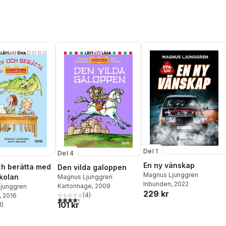
Del 1
Del 4
En ny vänskap
ch berätta med
Den vilda galoppen
Magnus Ljunggren
kolan
Magnus Ljunggren
Inbunden
, 2022
Kartonnage
, 2009
junggren
229 kr
(
4
)
, 2016
4,3
utav 5 stjärnor. Totalt antal röster:
101 kr
1
)
stjärnor. Totalt antal röster: