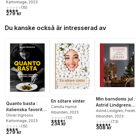
Kartonnage
, 2023
(
15
)
4,0
utav 5 stjärnor. Totalt antal röster:
279 kr
Hoppa över listan
Du kanske också är intresserad av
Min barndoms jul :
En sötare vinter
Quanto basta :
Astrid Lindgrens
Camilla Hamid
italienska favoriter
julkokbok
Astrid Lindgren
,
Fredri
Inbunden
, 2023
och familjerecept
Oliver Ingrosso
Eriksson
Inbunden
, 2023
(
12
)
4,5
utav 5 stjärnor. Totalt antal röster:
Kartonnage
, 2023
(
73
)
234 kr
4,7
utav 5 stjärnor. Tota
(
15
)
308 kr
4,0
utav 5 stjärnor. Totalt antal röster:
279 kr