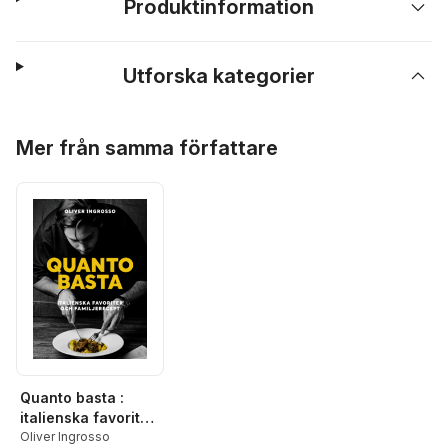
Produktinformation
Utforska kategorier
Hoppa över listan
Mer från samma författare
Quanto basta :
italienska favoriter
och familjerecept
Oliver Ingrosso