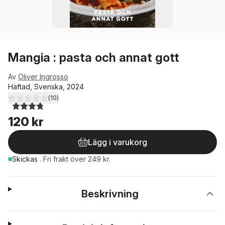
Mangia : pasta och annat gott
Av
Oliver Ingrosso
Häftad, Svenska, 2024
(
10
)
3,8
utav 5 stjärnor. Totalt antal röster:
120 kr
Lägg i varukorg
Skickas
.
Fri frakt över 249 kr.
Beskrivning