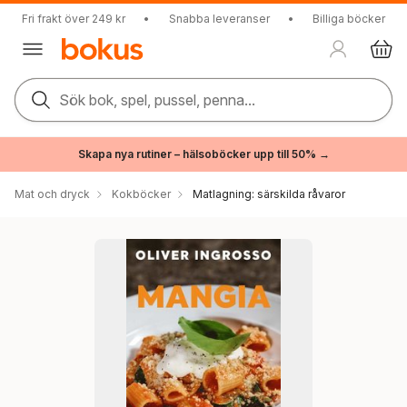
Fri frakt över 249 kr
•
Snabba leveranser
•
Billiga böcker
Sök bok, spel, pussel, penna...
Skapa nya rutiner – hälsoböcker upp till 50% →
Mat och dryck
Kokböcker
Matlagning: särskilda råvaror