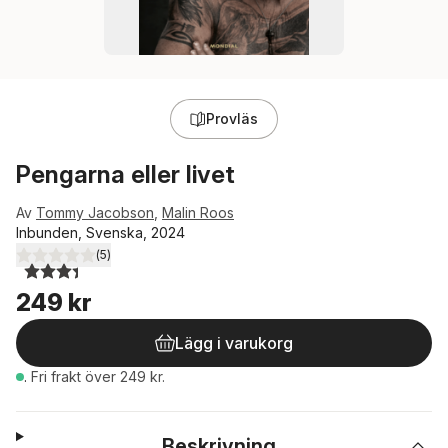
Provläs
Pengarna eller livet
Av
Tommy Jacobson
,
Malin Roos
Inbunden, Svenska, 2024
(
5
)
3,4
utav 5 stjärnor. Totalt antal röster:
249 kr
Lägg i varukorg
.
Fri frakt över 249 kr.
Beskrivning