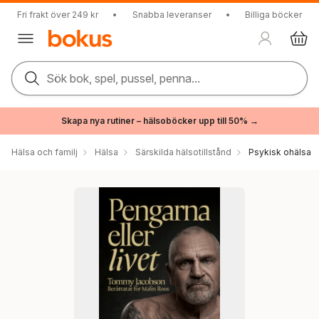
Fri frakt över 249 kr
•
Snabba leveranser
•
Billiga böcker
Sök bok, spel, pussel, penna...
Skapa nya rutiner – hälsoböcker upp till 50% →
Hälsa och familj
Hälsa
Särskilda hälsotillstånd
Psykisk ohälsa