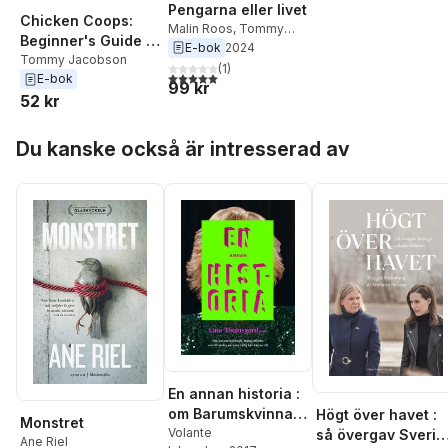
Pengarna eller livet
Chicken Coops:
Malin Roos
,
Tommy
Beginner's Guide to
Jacobson
E-bok
2024
Planning and
Tommy Jacobson
(
1
)
5,0
utav 5 stjärnor. Totalt antal röster:
E-bok
Building Your First
99 kr
52 kr
Chicken Coop to
Become Self-
Hoppa över listan
Sufficient
Du kanske också är intresserad av
En annan historia :
om Barumskvinnan,
Högt över havet :
Monstret
Mama Masika och
Volante
så övergav Sverig
Ane Riel