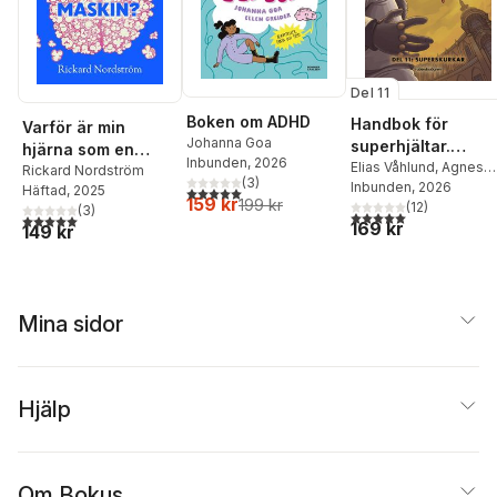
Del 11
Boken om ADHD
Handbok för
Varför är min
Johanna Goa
superhjältar.
hjärna som en
Inbunden
, 2026
Superskurkar
Elias Våhlund
,
Agnes
popcornmaskin?
Rickard Nordström
(
3
)
Våhlund
Inbunden
, 2026
5,0
utav 5 stjärnor. Totalt antal röster:
Häftad
, 2025
159 kr
199 kr
(
12
)
(
3
)
5,0
utav 5 stjärnor. Tota
5,0
utav 5 stjärnor. Totalt antal röster:
169 kr
149 kr
Mina sidor
Hjälp
Om Bokus