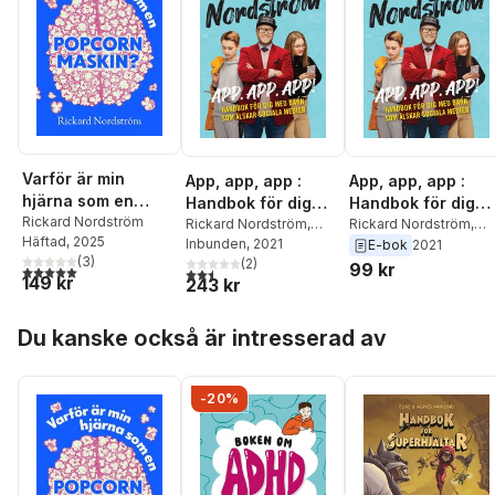
Varför är min
App, app, app :
App, app, app :
hjärna som en
Handbok för dig
Handbok för dig
popcornmaskin?
Rickard Nordström
med barn som
Rickard Nordström
,
med barn som
Rickard Nordström
,
Häftad
, 2025
Hanna Welin
Inbunden
, 2021
Hanna Welin
E-bok
2021
älskar sociala
älskar sociala
(
3
)
(
2
)
99 kr
medier
medier
5,0
utav 5 stjärnor. Totalt antal röster:
2,5
utav 5 stjärnor. Totalt antal röster:
149 kr
243 kr
Hoppa över listan
Du kanske också är intresserad av
-20%