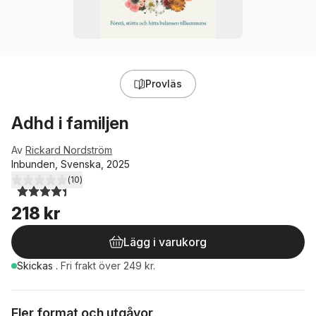
Provläs
Adhd i familjen
Av
Rickard Nordström
Inbunden, Svenska, 2025
(
10
)
4,4
utav 5 stjärnor. Totalt antal röster:
218 kr
Lägg i varukorg
Skickas
.
Fri frakt över 249 kr.
Fler format och utgåvor