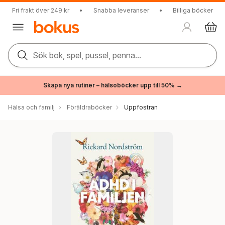
Fri frakt över 249 kr
•
Snabba leveranser
•
Billiga böcker
Sök bok, spel, pussel, penna...
Skapa nya rutiner – hälsoböcker upp till 50% →
Hälsa och familj
Föräldraböcker
Uppfostran