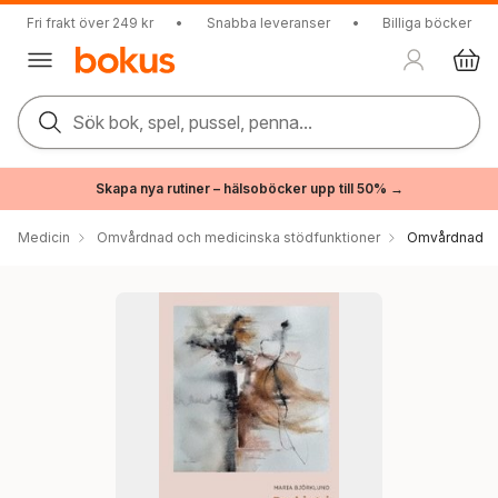
Fri frakt över 249 kr
•
Snabba leveranser
•
Billiga böcker
Sök bok, spel, pussel, penna...
Skapa nya rutiner – hälsoböcker upp till 50% →
Medicin
Omvårdnad och medicinska stödfunktioner
Omvårdnad