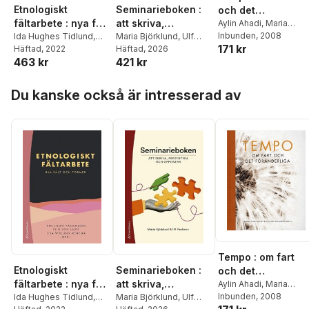
Etnologiskt
Seminarieboken :
och det
fältarbete : nya fält
att skriva,
föränderliga
Aylin Ahadi
,
Maria
Björklund
Inbunden
,
, 2008
Marie
och former
Ida Hughes Tidlund
,
presentera och
Maria Björklund
,
Ulf
171 kr
Cronqvist
,
Anna Ekwall
Andrea Dankic
Häftad
, 2022
,
Jenny
Paulsson
Häftad
, 2026
opponera
Lotta Gustafsson
,
463 kr
421 kr
Ingridsdotter
,
Hanna
Anneli Löfgren
,
Annika
Jansson
,
Lars Kaijser
,
Hoppa över listan
Olsson
,
Mia Rönnmar
,
Aida Jobarteh
,
Kim
Du kanske också är intresserad av
Helena Sandberg
,
Silow Kallenberg
,
Elin
Blazenka Scheuer
,
von Unge
,
Lisa Wiklund
Emma Sparr
,
Eva
Moreira
,
Maria
Sather
,
Lena Uller
Björklund
,
Christine
Bylund
,
Maria Bäckman
,
Coppélie Cocq
,
Simon
Ekström
,
Jenny
Gunnarsson Payne
,
Charlotte Hagström
,
Evelina Liliequist
,
Elin
Lundquist
,
Susanne
Nylund Skog
,
Kristina
Sehlin MacNeil
,
Britta
Tempo : om fart
Zetterström
Etnologiskt
Seminarieboken :
och det
Geschwind
,
Magnus
fältarbete : nya fält
att skriva,
föränderliga
Aylin Ahadi
,
Maria
Öhlander
Björklund
Inbunden
,
, 2008
Marie
och former
Ida Hughes Tidlund
,
presentera och
Maria Björklund
,
Ulf
Cronqvist
,
Anna Ekwall