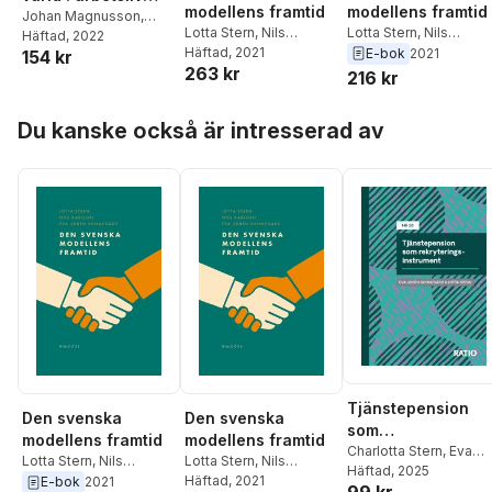
modellens framtid
modellens framtid
och arbetsmarknad
Johan Magnusson
,
Lotta Stern
,
Nils
Lotta Stern
,
Nils
Bertil Rolandsson
Häftad
, 2022
,
Lars
i digitaliseringens
Karlsson
Häftad
, 2021
,
Eva Uddén
Karlson
,
Eva Uddén
E-bok
2021
154 kr
Hansen
,
Martin
tid
263 kr
Sonnegård
Sonnegård
216 kr
Gellerstedt
,
Ninitha
Malvorsdotter
,
Rudolf
Hoppa över listan
Antoni
,
Eva Uddén-
Du kanske också är intresserad av
Sonnegård
,
Patrik
Sandgren
,
Linda
Larsson
,
Fredrik
Zeybrandt
,
Anders
Pettersson
Tjänstepension
Den svenska
Den svenska
som
modellens framtid
modellens framtid
rekryteringsinstr
Charlotta Stern
,
Eva
Lotta Stern
,
Nils
Lotta Stern
,
Nils
Uddén Sonnegård
Häftad
, 2025
ent
Karlson
,
Eva Uddén
Karlsson
Häftad
, 2021
,
Eva Uddén
E-bok
2021
99 kr