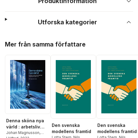
Produktinformation
Utforska kategorier
Hoppa över listan
Mer från samma författare
Denna sköna nya
Den svenska
Den svenska
värld : arbetsliv
modellens framtid
modellens framtid
och arbetsmarknad
Johan Magnusson
,
Lotta Stern
,
Nils
Lotta Stern
,
Nils