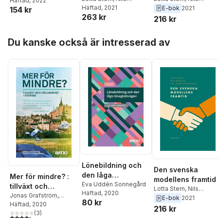
Bertil Rolandsson
Häftad
, 2022
,
Lars
i digitaliseringens
Karlsson
Häftad
, 2021
,
Eva Uddén
Karlson
,
Eva Uddén
E-bok
2021
154 kr
Hansen
,
Martin
tid
263 kr
Sonnegård
Sonnegård
216 kr
Gellerstedt
,
Ninitha
Malvorsdotter
,
Rudolf
Hoppa över listan
Antoni
,
Eva Uddén-
Du kanske också är intresserad av
Sonnegård
,
Patrik
Sandgren
,
Linda
Larsson
,
Fredrik
Zeybrandt
,
Anders
Pettersson
Lönebildning och
Den svenska
den låga
Mer för mindre? :
modellens framtid
löneglidningen
Eva Uddén Sonnegård
tillväxt och
Lotta Stern
,
Nils
Häftad
, 2020
hållbarhet i Sverige
Jonas Grafström
,
Karlson
,
Eva Uddén
E-bok
2021
80 kr
Christian Sandström
Häftad
, 2020
Sonnegård
216 kr
(
3
)
4,3
utav 5 stjärnor. Totalt antal röster: