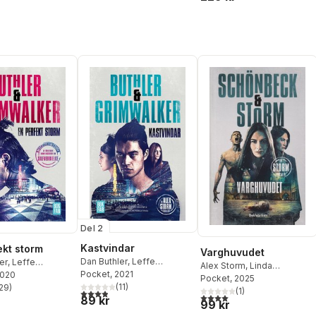
Del 2
Kastvindar
ekt storm
Varghuvudet
Dan Buthler
,
Leffe
er
,
Leffe
Alex Storm
,
Linda
Grimwalker
Pocket
, 2021
er
2020
Schönbeck
Pocket
, 2025
(
11
)
29
)
(
1
)
3,9
utav 5 stjärnor. Totalt antal röster:
stjärnor. Totalt antal röster:
4,0
utav 5 stjärnor. Totalt ant
89 kr
99 kr