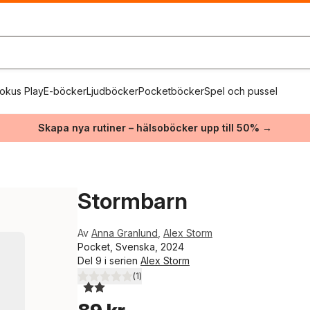
okus Play
E-böcker
Ljudböcker
Pocketböcker
Spel och pussel
Skapa nya rutiner – hälsoböcker upp till 50% →
Stormbarn
Av
Anna Granlund
,
Alex Storm
Pocket, Svenska, 2024
Del 9 i serien
Alex Storm
(
1
)
2,0
utav 5 stjärnor. Totalt antal röster: