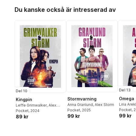
Hoppa över listan
Du kanske också är intresserad av
Del 13
Del 10
Omega
Stormvarning
Kingpin
Lina Are
Anna Granlund
,
Alex Storm
Leffe Grimwalker
,
Alex
Pocket
, 
Pocket
, 2025
Storm
Pocket
, 2024
99 kr
99 kr
89 kr