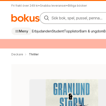
Fri frakt över 249 kr
•
Snabba leveranser
•
Billiga böcker
Sök bok, spel, pussel, penna...
Meny
Erbjudanden
Student
Topplistor
Barn & ungdom
B
Deckare
Thriller