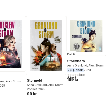
Del 9
Stormbarn
Anna Granlund
,
Alex Storm
Ljudbok
2023
(
88
)
4,0
utav 5 stjärnor. Totalt ant
169 kr
Stormeld
klew
,
Alex Storm
Anna Granlund
,
Alex Storm
2025
Pocket
, 2025
99 kr