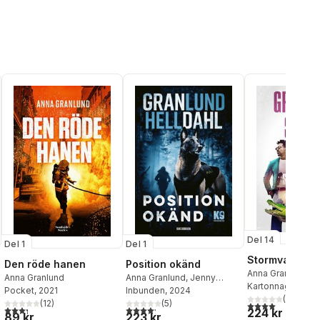
Del 14
Del 1
Del 1
Stormvarning
Den röde hanen
Position okänd
Anna Granlund
,
A
Anna Granlund
Anna Granlund
,
Jenny
Kartonnage
, 202
Pocket
, 2021
Helldahl
Inbunden
, 2024
(
1
)
(
12
)
(
5
)
4,0
utav 5 stjärnor
al röster:
3,3
utav 5 stjärnor. Totalt antal röster:
4,2
utav 5 stjärnor. Totalt antal röster:
224 kr
89 kr
223 kr