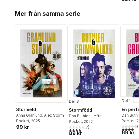
Hoppa över listan
Mer från samma serie
Del 1
Del 3
Stormeld
En perf
Stormfödd
Anna Granlund
,
Alex Storm
Dan Buthl
Dan Buthler
,
Leffe
Pocket
, 2025
Grimwalk
Pocket
, 
Grimwalker
Pocket
, 2022
99 kr
(
(
7
)
3,9
utav 5 
4,0
utav 5 stjärnor. Totalt antal röster:
69 kr
89 kr