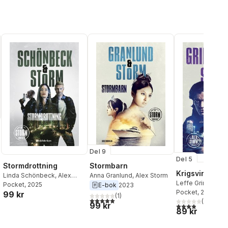
Del 9
Del 5
al röster:
Stormdrottning
Stormbarn
Krigsvindar
Linda Schönbeck
,
Alex
Anna Granlund
,
Alex Storm
Leffe Grimwalker
Storm
Pocket
, 2025
E-bok
2023
Storm
Pocket
, 2023
99 kr
(
1
)
5,0
utav 5 stjärnor. Totalt antal röster:
(
8
)
99 kr
3,9
utav 5 stjärnor
89 kr