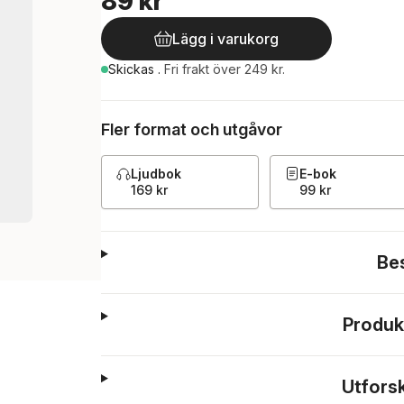
89 kr
Lägg i varukorg
Skickas
.
Fri frakt över 249 kr.
Fler format och utgåvor
Ljudbok
E-bok
169 kr
99 kr
Be
Produk
Utfors