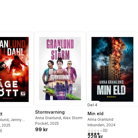
Del 4
Stormvarning
Min eld
tt
Anna Granlund
,
Alex Storm
Anna Granlund
nlund
,
Jenny
Pocket
, 2025
Inbunden
, 2024
, 2025
99 kr
(
5
)
1
)
4,2
utav 5 stjärnor. Totalt ant
stjärnor. Totalt antal röster:
229 kr