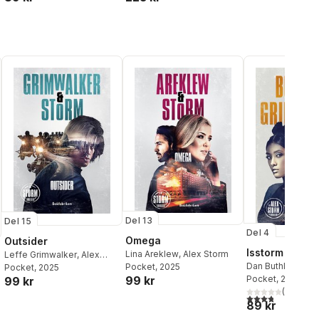
Del 13
Del 15
Del 4
Omega
Outsider
Isstorm
Lina Areklew
,
Alex Storm
Leffe Grimwalker
,
Alex
Dan Buthler
,
Leff
Pocket
, 2025
Storm
Pocket
, 2025
99 kr
Grimwalker
Pocket
, 2022
99 kr
(
4
)
3,8
utav 5 stjärnor
al röster:
89 kr