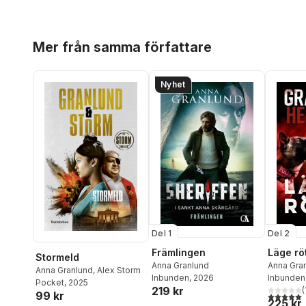
Hoppa över listan
Mer från samma författare
Nyhet
Del 1
Del 2
Främlingen
Läge rö
Stormeld
Anna Granlund
Anna Gra
Anna Granlund
,
Alex Storm
Inbunden
, 2026
Helldahl
Inbunden
Pocket
, 2025
219 kr
(
99 kr
5,0
utav 5 
225 kr