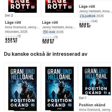
Läge rött
Jenny Helldahl
,
Anna
Del 2
Granlund
Ljudbok
2025
(
34
)
Läge rött
Läge rött
4,3
utav 5 stjärnor. Tota
169 kr
Anna Granlund
,
Jenny
Jenny Helldahl
,
Anna
Helldahl
Inbunden
, 2025
Granlund
E-bok
2025
(
1
)
(
1
)
5,0
utav 5 stjärnor. Totalt antal röster:
5,0
utav 5 stjärnor. Totalt antal röster:
225 kr
169 kr
Hoppa över listan
Du kanske också är intresserad av
Del 1
Position okänd
Anna Granlund
,
Jenny