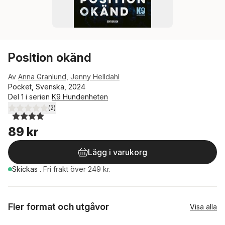
Position okänd
Av
Anna Granlund
,
Jenny Helldahl
Pocket, Svenska, 2024
Del 1 i serien
K9 Hundenheten
(
2
)
4,0
utav 5 stjärnor. Totalt antal röster:
89 kr
Lägg i varukorg
Skickas
.
Fri frakt över 249 kr.
Fler format och utgåvor
Visa alla