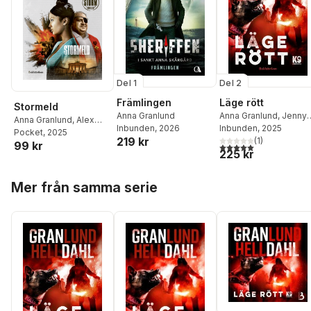
Del 1
Del 2
Främlingen
Läge rött
Stormeld
Anna Granlund
Anna Granlund
,
Jenny
Anna Granlund
,
Alex
Inbunden
, 2026
Helldahl
Inbunden
, 2025
Storm
Pocket
, 2025
219 kr
(
1
)
99 kr
5,0
utav 5 stjärnor. Tota
225 kr
Hoppa över listan
Mer från samma serie