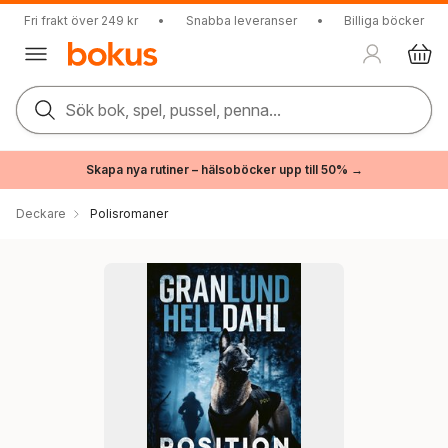
Fri frakt över 249 kr
•
Snabba leveranser
•
Billiga böcker
Sök bok, spel, pussel, penna...
Skapa nya rutiner – hälsoböcker upp till 50% →
Deckare
Polisromaner