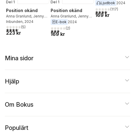
Del 1
Del 1
Helldahl
Ljudbok
2024
(
117
)
Position okänd
Position okänd
4,1
utav 5 stjärnor. Total
169 kr
Anna Granlund
,
Jenny
Anna Granlund
,
Jenny
Helldahl
Inbunden
, 2024
Helldahl
E-bok
2024
(
5
)
(
2
)
4,2
utav 5 stjärnor. Totalt antal röster:
3,0
utav 5 stjärnor. Totalt antal röster:
223 kr
169 kr
Mina sidor
Hjälp
Om Bokus
Populärt