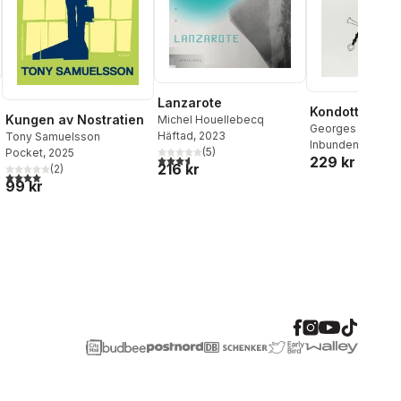
Lanzarote
Kondottiären
Kungen av Nostratien
Michel Houellebecq
Georges Perec
Häftad
, 2023
Tony Samuelsson
Inbunden
, 2024
(
5
)
Pocket
, 2025
al röster:
3,6
utav 5 stjärnor. Totalt antal röster:
229 kr
216 kr
(
2
)
4,0
utav 5 stjärnor. Totalt antal röster:
99 kr