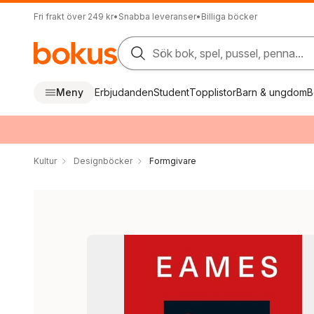
Fri frakt över 249 kr
•
Snabba leveranser
•
Billiga böcker
Sök bok, spel, pussel, penna...
Meny
Erbjudanden
Student
Topplistor
Barn & ungdom
B
Kultur
Designböcker
Formgivare