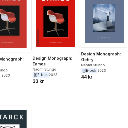
Design Monograph:
Design Monograph:
 Monograph:
Gehry
Eames
Naomi Stungo
Naomi Stungo
ungo
E-bok
2023
E-bok
2023
, 2023
44 kr
33 kr