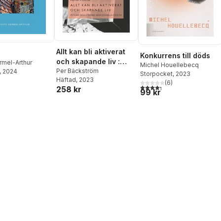
Allt kan bli aktiverat
Konkurrens till döds
och skapande liv :
rmel-Arthur
Michel Houellebecq
Öyvind Fahlströms
Per Bäckström
, 2024
Storpocket
, 2023
Häftad
, 2023
processuella estetik
(
6
)
4,3
utav 5 stjärnor. Totalt ant
258 kr
99 kr