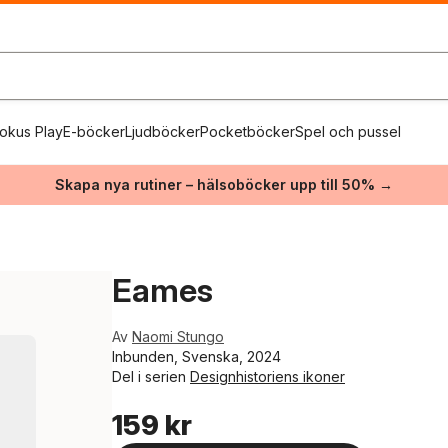
okus Play
E-böcker
Ljudböcker
Pocketböcker
Spel och pussel
Skapa nya rutiner – hälsoböcker upp till 50% →
Eames
Av
Naomi Stungo
Inbunden, Svenska, 2024
Del i serien
Designhistoriens ikoner
159 kr