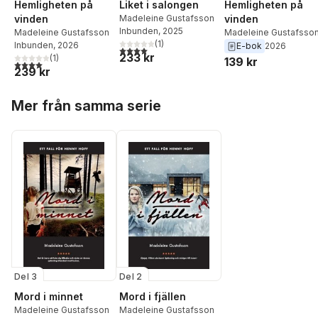
Hemligheten på
Liket i salongen
Hemligheten på
vinden
Madeleine Gustafsson
vinden
Inbunden
, 2025
Madeleine Gustafsson
Madeleine Gustafsso
(
1
)
Inbunden
, 2026
E-bok
2026
4,0
utav 5 stjärnor. Totalt antal röster:
233 kr
(
1
)
139 kr
4,0
utav 5 stjärnor. Totalt antal röster:
239 kr
Hoppa över listan
Mer från samma serie
Del 3
Del 2
Mord i minnet
Mord i fjällen
Madeleine Gustafsson
Madeleine Gustafsson