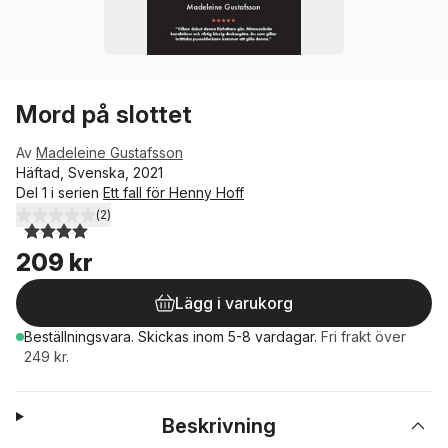
Mord på slottet
Av
Madeleine Gustafsson
Häftad, Svenska, 2021
Del 1 i serien
Ett fall för Henny Hoff
(
2
)
4,0
utav 5 stjärnor. Totalt antal röster:
209 kr
Lägg i varukorg
Beställningsvara.
Skickas
inom 5-8 vardagar
.
Fri frakt över
249 kr.
Beskrivning