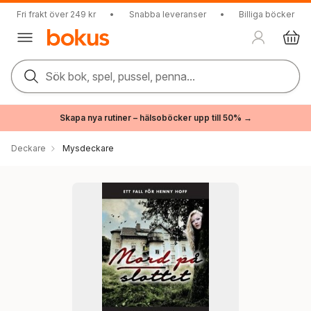
Fri frakt över 249 kr
•
Snabba leveranser
•
Billiga böcker
Sök bok, spel, pussel, penna...
Skapa nya rutiner – hälsoböcker upp till 50% →
Deckare
Mysdeckare