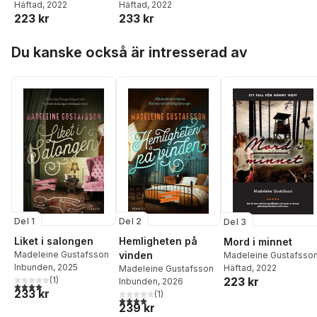
Häftad
, 2022
Häftad
, 2022
223 kr
233 kr
Hoppa över listan
Du kanske också är intresserad av
Del 1
Del 2
Del 3
Liket i salongen
Hemligheten på
Mord i minnet
Madeleine Gustafsson
vinden
Madeleine Gustafsso
Inbunden
, 2025
Häftad
, 2022
Madeleine Gustafsson
(
1
)
223 kr
Inbunden
, 2026
4,0
utav 5 stjärnor. Totalt antal röster:
233 kr
(
1
)
4,0
utav 5 stjärnor. Totalt antal röster:
239 kr