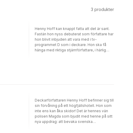
3
produkter
Henny Hoff kan knappt fatta att det är sant.
Fastän hon nyss debuterat som författare har
hon blivit inbjuden att vara med i tv-
programmet D som i deckare. Hon ska få
hänga med riktiga stjärnförfattare, i härlig
slottsmiljö. Men inget blir som hon drömt om.
Slottet visar sig vara fallfärdigt och
författarkollegorna är självcentrerade och
verkar måttligt intresserade av att umgås. En
av dem har dessutom försvunnit spårlöst,
redan innan inspelningen sätter igång. När
den ena dokusåpadeltagaren efter den
andra råkar illa ut börjar Henny undra om hon
kommer att klara sig helskinnad från slottet.
Deckarförfattaren Henny Hoff befinner sig till
Det känns som om hon befinner sig i en gåta
sin förvåning på ett högfjällshotell. Hon som
där någon verkar vilja sätta punkt för gott.
inte ens kan åka skidor! Det är hennes vän
Vem är det som vill dem så illa, och varför?
polisen Magda som bjudit med henne på sitt
”Mord på slottet” är den första boken om den
nya uppdrag: att bevaka svenska
osäkra men nyfikna deckarförfattaren Henny
skidskyttelandslagets uppladdning inför OS.
Hoff skriven av Madeleine Gustafsson som
Så istället för en härlig solsemester befinner