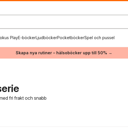
okus Play
E-böcker
Ljudböcker
Pocketböcker
Spel och pussel
Skapa nya rutiner – hälsoböcker upp till 50% →
serie
 med fri frakt och snabb