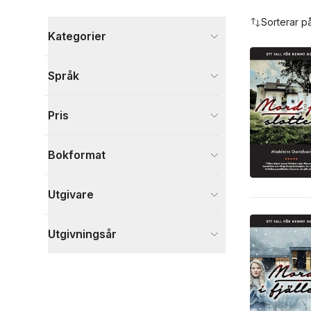
Hoppa över filtreringsmeny
Sorterar p
Kategorier
Böcker
Språk
Deckare
3
Visa fler
Pris
Visa fler
Bokformat
Utgivare
Utgivningsår