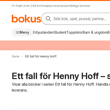
Fri frakt över 249 kr
•
Snabba leveranser
•
Billiga böcker
Sök bok, spel, pussel, penna...
Meny
Erbjudanden
Student
Topplistor
Barn & ungdom
B
Serie
Ett fall för Henny Hoff
Ett fall för Henny Hoff – 
Visar alla böcker i serien Ett fall för Henny Hoff. Handla
leverans.