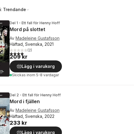
å:
Trendande
Del 1 - Ett fall för Henny Hoff
Mord på slottet
Av
Madeleine Gustafsson
Häftad, Svenska, 2021
(
2
)
4,0
utav 5 stjärnor. Totalt antal röster:
209 kr
Lägg i varukorg
Skickas
inom 5-8 vardagar
Del 2 - Ett fall för Henny Hoff
Mord i fjällen
Av
Madeleine Gustafsson
Häftad, Svenska, 2022
233 kr
Lägg i varukorg