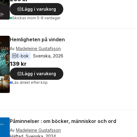
Lägg i varukorg
Skickas
inom 5-8 vardagar
Hemligheten på vinden
Av
Madeleine Gustafsson
E-bok
Svenska
, 
2026
139 kr
Lägg i varukorg
Läs direkt efter köp
Påminnelser : om böcker, människor och ord
Av
Madeleine Gustafsson
Häftad, Svenska, 2024