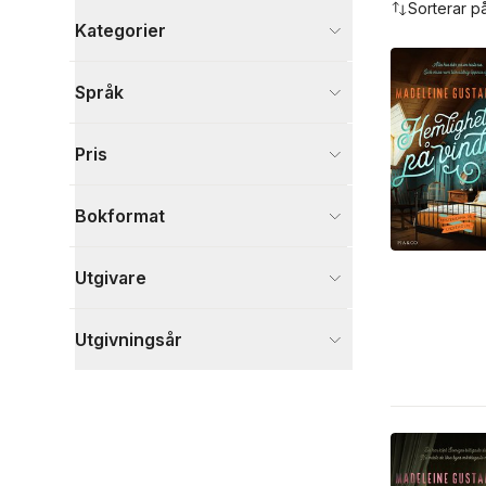
Sorterar p
Kategorier
Böcker
Språk
Deckare
8
Skönlitteratur
4
Pris
Visa fler
Visa fler
Bokformat
Utgivare
Utgivningsår