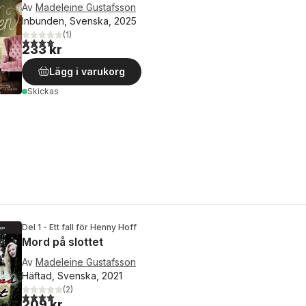
Av
Madeleine Gustafsson
Inbunden, Svenska, 2025
(
1
)
4,0
utav 5 stjärnor. Totalt antal röster:
233 kr
Lägg i varukorg
Skickas
Del 1 - Ett fall för Henny Hoff
Mord på slottet
Av
Madeleine Gustafsson
Häftad, Svenska, 2021
(
2
)
4,0
utav 5 stjärnor. Totalt antal röster:
209 kr