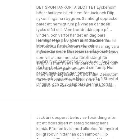
mot Henny. Hur gör man sin röst hörd när
DET SPONTANKÖPTA SLOTTET Lyckeholm
drevet går? Och hur vet man vem man kan lita
börjar äntligen bli ett hem för Jack och Filip,
på när det blåser upp till storm?Mördarens
nykomlingarna i bygden. Samtidigt upptäcker
farväl är den åttonde delen i succéserien Ett
paret ett hemligt rum på vinden där tiden
fall för Henny Hoff av författaren Madeleine
tycks stått still. Vem bodde där uppe på
Gustafsson.
vinden, och varför har det en dag bara
Hemligheten på vinden är andra delen i
bommats igen för gott? Jack kan inte låta bli
Madeleine Gustafssons charmiga
att försöka hitta svaren men det visar sig vara
mysdeckarserie Mysterierna på Lyckeholm.
svårare än tänkt. Finns det fortfarande någon
som vill att rummet ska förbli stängt för
MADELEINE GUSTAFSSON är född i Småland,
evigt? I samma veva får paret och Lyckeholm
där hon fortfarande bor med sin familj. Hon
besök av det glamorösa
har tidigare skrivit den omtyckta
inredningsmagasinet Lyx & Lantliv. Dessutom
mysdeckarserien om Henny Hoff på Storytel
får de en vinkännare på halsen och
Original, och 2025 släpptes hennes första
hälsovårdsinspektören Herman Göransson,
roman på Pia & Co: Liket i salongen.
en man ur Jacks förflutna, verkar vara ute
efter att tillintetgöra deras rykte. Grannen
Amanda beter sig konstigt och vem är
egentligen den där kvinnan som dyker upp
vid sjön hela tiden? När Jack hittar ett lik och
Jack är i desperat behov av förändring efter
inser att bevisen pekar mot honom själv blir
att ett ödesdigert misstag ödelagt hans
det jobbigt på riktigt
karriär. Efter en kväll med alldeles för mycket
billigt rödvin hittar han och sambon Filip