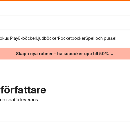
okus Play
E-böcker
Ljudböcker
Pocketböcker
Spel och pussel
Skapa nya rutiner – hälsoböcker upp till 50% →
författare
 och snabb leverans.