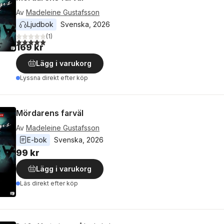
Av
Madeleine Gustafsson
Ljudbok
Svenska
, 
2026
(
1
)
5,0
utav 5 stjärnor. Totalt antal röster:
169 kr
Lägg i varukorg
Lyssna direkt efter köp
Mördarens farväl
Av
Madeleine Gustafsson
E-bok
Svenska
, 
2026
99 kr
Lägg i varukorg
Läs direkt efter köp