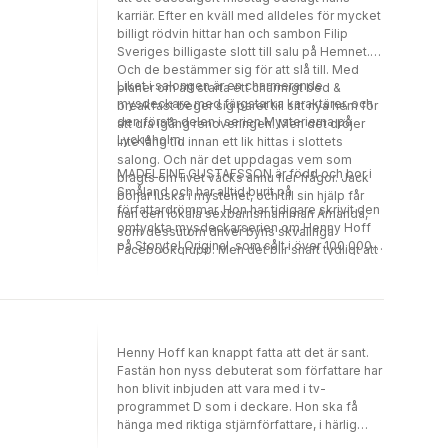
det jobbigt på riktigt
karriär. Efter en kväll med alldeles för mycket
billigt rödvin hittar han och sambon Filip
Sveriges billigaste slott till salu på Hemnet.
Och de bestämmer sig för att slå till. Med
Liket i salongen är en charmerande
planer om att starta ett charmigt bed &
mysdeckare med färgstarka karaktärer, och
breakfast beger sig paret till sitt nya hem för
den första delen i serien Mysterierna på
att dra igång renoveringen. Men det dröjer
Lyckeholm.
inte lång tid innan ett lik hittas i slottets
salong. Och när det uppdagas vem som
MADELEINE GUSTAFSSON är född och bor i
bragts om livet väcks ännu fler frågor. Jack
Småland och har alltid burit på
börjar luska i mysteriet, och till sin hjälp får
författardrömmar. Hon har tidigare skrivit den
han den lokala sexbarnsmamman Amanda,
omtyckta mysdeckarserien om Henny Hoff
som dessutom driver byns skvallriga
på Storytel Original, som sålt i över 100 000
Facebookgrupp. Men det blir snart tydligt att
ex.
många i trakten bär på hemligheter
Henny Hoff kan knappt fatta att det är sant.
Fastän hon nyss debuterat som författare har
hon blivit inbjuden att vara med i tv-
programmet D som i deckare. Hon ska få
hänga med riktiga stjärnförfattare, i härlig
slottsmiljö. Men inget blir som hon drömt om.