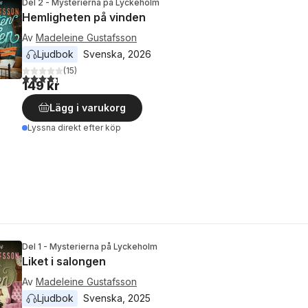
Del 2 - Mysterierna på Lyckeholm
Hemligheten på vinden
Av
Madeleine Gustafsson
Ljudbok
Svenska
, 
2026
(
15
)
4,3
utav 5 stjärnor. Totalt antal röster:
149 kr
Lägg i varukorg
Lyssna direkt efter köp
Del 1 - Mysterierna på Lyckeholm
Liket i salongen
Av
Madeleine Gustafsson
Ljudbok
Svenska
, 
2025