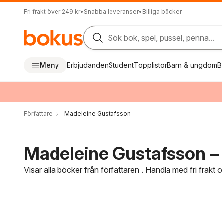
Fri frakt över 249 kr
•
Snabba leveranser
•
Billiga böcker
Sök bok, spel, pussel, penna...
Meny
Erbjudanden
Student
Topplistor
Barn & ungdom
B
Författare
Madeleine Gustafsson
Madeleine Gustafsson – 
Visar alla böcker från författaren . Handla med fri frakt
Hoppa över filtreringsmeny