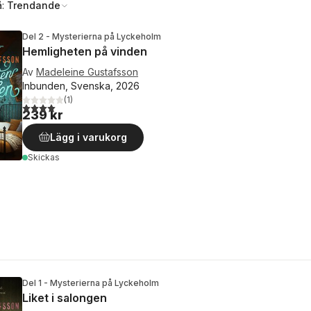
å:
Trendande
Del 2 - Mysterierna på Lyckeholm
Hemligheten på vinden
Av
Madeleine Gustafsson
Inbunden, Svenska, 2026
(
1
)
4,0
utav 5 stjärnor. Totalt antal röster:
239 kr
Lägg i varukorg
Skickas
Del 1 - Mysterierna på Lyckeholm
Liket i salongen