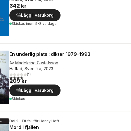
342 kr
Lägg i varukorg
Skickas
inom 5-8 vardagar
En underlig plats : dikter 1979-1993
Av
Madeleine Gustafsson
Häftad, Svenska, 2023
(
1
)
4,0
utav 5 stjärnor. Totalt antal röster:
209 kr
Lägg i varukorg
Skickas
Del 2 - Ett fall för Henny Hoff
Mord i fjällen