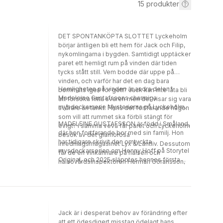
15
produkter
DET SPONTANKÖPTA SLOTTET Lyckeholm
börjar äntligen bli ett hem för Jack och Filip,
nykomlingarna i bygden. Samtidigt upptäcker
paret ett hemligt rum på vinden där tiden
tycks stått still. Vem bodde där uppe på
vinden, och varför har det en dag bara
Hemligheten på vinden är andra delen i
bommats igen för gott? Jack kan inte låta bli
Madeleine Gustafssons charmiga
att försöka hitta svaren men det visar sig vara
mysdeckarserie Mysterierna på Lyckeholm.
svårare än tänkt. Finns det fortfarande någon
som vill att rummet ska förbli stängt för
MADELEINE GUSTAFSSON är född i Småland,
evigt? I samma veva får paret och Lyckeholm
där hon fortfarande bor med sin familj. Hon
besök av det glamorösa
har tidigare skrivit den omtyckta
inredningsmagasinet Lyx & Lantliv. Dessutom
mysdeckarserien om Henny Hoff på Storytel
får de en vinkännare på halsen och
Original, och 2025 släpptes hennes första
hälsovårdsinspektören Herman Göransson,
roman på Pia & Co: Liket i salongen.
en man ur Jacks förflutna, verkar vara ute
efter att tillintetgöra deras rykte. Grannen
Amanda beter sig konstigt och vem är
egentligen den där kvinnan som dyker upp
vid sjön hela tiden? När Jack hittar ett lik och
Jack är i desperat behov av förändring efter
inser att bevisen pekar mot honom själv blir
att ett ödesdigert misstag ödelagt hans