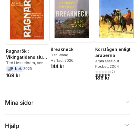
Breakneck
Korstågen enligt
Ragnarök :
Dan Wang
araberna
Vikingatidens slut
Häftad
, 2026
Amin Maalouf
och det som kom
Ted Hesselbom
,
Anna
144 kr
Pocket
, 2004
Lihammer
E-bok
2025
därefter
(
2
)
5,0
utav 5 stjärnor. Tota
169 kr
186 kr
Mina sidor
Hjälp