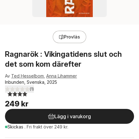
Provläs
Ragnarök : Vikingatidens slut och
det som kom därefter
Av
Ted Hesselbom
,
Anna Lihammer
Inbunden, Svenska, 2025
(
1
)
4,0
utav 5 stjärnor. Totalt antal röster:
249 kr
Lägg i varukorg
Skickas
.
Fri frakt över 249 kr.