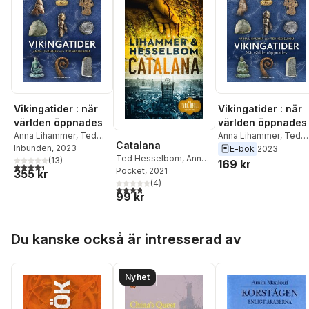
Vikingatider : när
Vikingatider : när
världen öppnades
världen öppnades
Anna Lihammer
,
Ted
Anna Lihammer
,
Ted
Catalana
Hesselbom
Hesselbom
Inbunden
, 2023
E-bok
2023
Ted Hesselbom
,
Anna
(
13
)
169 kr
4,4
utav 5 stjärnor. Totalt antal röster:
Lihammer
Pocket
, 2021
355 kr
(
4
)
3,8
utav 5 stjärnor. Totalt antal röster:
99 kr
Hoppa över listan
Du kanske också är intresserad av
Nyhet