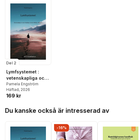
Del 2
Lymfsystemet :
vetenskapliga och
ovetenskapliga
Pamela Engström
Häftad
, 2026
metoder till ökad
169 kr
cirkulation
Hoppa över listan
Du kanske också är intresserad av
-16%