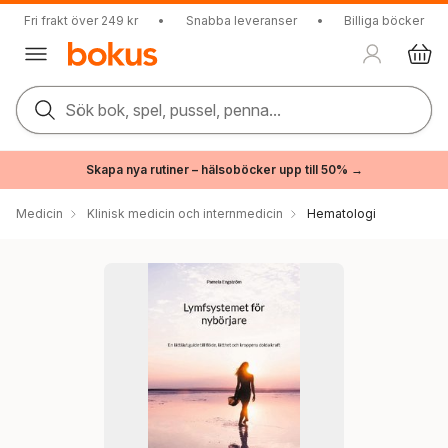
Fri frakt över 249 kr
•
Snabba leveranser
•
Billiga böcker
Sök bok, spel, pussel, penna...
Skapa nya rutiner – hälsoböcker upp till 50% →
Medicin
Klinisk medicin och internmedicin
Hematologi