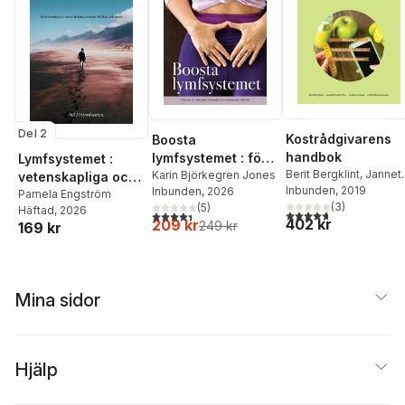
Del 2
Kostrådgivarens
Boosta
handbok
lymfsystemet : för
Lymfsystemet :
Berit Bergklint
,
Jannet
en starkare, renare
Karin Björkegren Jones
vetenskapliga och
Vera
Inbunden
,
Kristine Arhage
, 2019
,
Inbunden
, 2026
och friskare kropp
ovetenskapliga
Pamela Engström
Maria Persson
(
3
)
(
5
)
Häftad
, 2026
metoder till ökad
4,7
utav 5 stjärnor. Tota
4,4
utav 5 stjärnor. Totalt antal röster:
402 kr
209 kr
249 kr
169 kr
cirkulation
Mina sidor
Hjälp