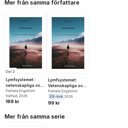
Mer från samma författare
Del 2
Lymfsystemet :
Lymfsystemet:
vetenskapliga och
Vetenskapliga och
ovetenskapliga
Pamela Engström
ovetenskapliga
Pamela Engström
Häftad
, 2026
E-bok
2026
metoder till ökad
metoder till ökad
169 kr
99 kr
cirkulation
cirkulation
Hoppa över listan
Mer från samma serie