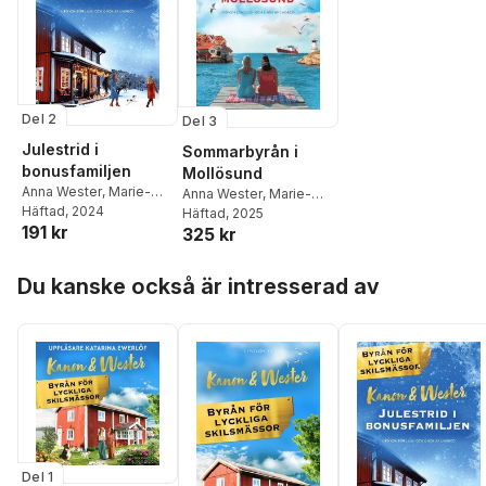
Del 2
Del 3
Julestrid i
Sommarbyrån i
bonusfamiljen
Mollösund
Anna Wester
,
Marie-
Anna Wester
,
Marie-
Louise Kanon
Häftad
, 2024
Louise Kanon
Häftad
, 2025
191 kr
325 kr
Hoppa över listan
Du kanske också är intresserad av
Del 1