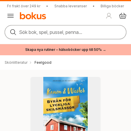
Fri frakt över 249 kr
•
Snabba leveranser
•
Billiga böcker
Sök bok, spel, pussel, penna...
Skapa nya rutiner – hälsoböcker upp till 50% →
Skönlitteratur
Feelgood