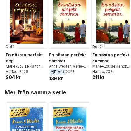
Del 2
Del 1
En nästan perfekt
En nästan perfekt
En nästan perfekt
sommar
dejt
sommar
Marie-Louise Kanon
,
Marie-Louise Kanon
,
Anna Wester
,
Marie-
Anna Wester
Häftad
, 2026
Anna Wester
Häftad
, 2026
Louise Kanon
E-bok
2026
211 kr
204 kr
139 kr
Hoppa över listan
Mer från samma serie