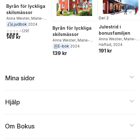
Byrån för lyckliga
skilsmässor
Del 2
Anna Wester
,
Marie-
Louise Kanon
Ljudbok
2024
Julestrid i
Byrån för lyckliga
(
29
)
bonusfamiljen
4,0
utav 5 stjärnor. Totalt antal röster:
skilsmässor
149 kr
Anna Wester
,
Marie-
Anna Wester
,
Marie-
Louise Kanon
Häftad
, 2024
Louise Kanon
E-bok
2024
191 kr
139 kr
Mina sidor
Hjälp
Om Bokus