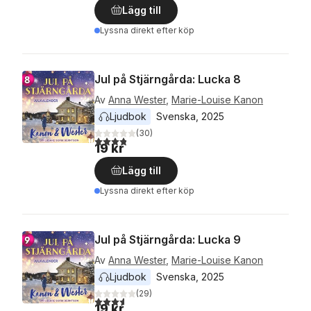
Lägg till
Lyssna direkt efter köp
Jul på Stjärngårda: Lucka 8
Av
Anna Wester
,
Marie-Louise Kanon
Ljudbok
Svenska
, 
2025
(
30
)
3,8
utav 5 stjärnor. Totalt antal röster:
19 kr
Lägg till
Lyssna direkt efter köp
Jul på Stjärngårda: Lucka 9
Av
Anna Wester
,
Marie-Louise Kanon
Ljudbok
Svenska
, 
2025
(
29
)
3,6
utav 5 stjärnor. Totalt antal röster:
19 kr