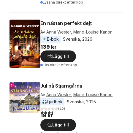
Lyssna direkt efter köp
En nästan perfekt dejt
Av
Anna Wester
,
Marie-Louise Kanon
E-bok
Svenska
, 
2026
139 kr
Lägg till
Läs direkt efter köp
Jul på Stjärngårda
Av
Anna Wester
,
Marie-Louise Kanon
Ljudbok
Svenska
, 
2025
(
42
)
3,5
utav 5 stjärnor. Totalt antal röster:
19 kr
Lägg till