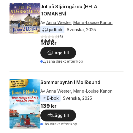
Jul på Stjärngårda (HELA
ROMANEN)
Av
Anna Wester
,
Marie-Louise Kanon
Ljudbok
Svenska
, 
2025
(
6
)
4,0
utav 5 stjärnor. Totalt antal röster:
149 kr
Lägg till
Lyssna direkt efter köp
Sommarbyrån i Mollösund
Av
Anna Wester
,
Marie-Louise Kanon
E-bok
Svenska
, 
2025
139 kr
Lägg till
Läs direkt efter köp