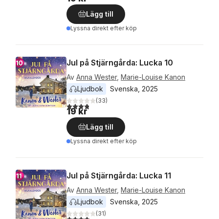
Lägg till
Lyssna direkt efter köp
Jul på Stjärngårda: Lucka 10
Av
Anna Wester
,
Marie-Louise Kanon
Ljudbok
Svenska
, 
2025
(
33
)
3,8
utav 5 stjärnor. Totalt antal röster:
19 kr
Lägg till
Lyssna direkt efter köp
Jul på Stjärngårda: Lucka 11
Av
Anna Wester
,
Marie-Louise Kanon
Ljudbok
Svenska
, 
2025
(
31
)
3,9
utav 5 stjärnor. Totalt antal röster: