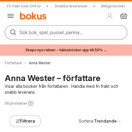
Fri frakt över 249 kr
•
Snabba leveranser
•
Billiga böcker
Sök bok, spel, pussel, penna...
Skapa nya rutiner – hälsoböcker upp till 50% →
Författare
Anna Wester
Anna Wester – författare
Visar alla böcker från författaren . Handla med fri frakt och
snabb leverans.
56
produkter
Filtrera
Sortera:
Trendande