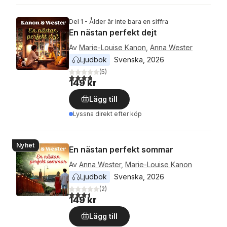
Del 1 - Ålder är inte bara en siffra
En nästan perfekt dejt
Av
Marie-Louise Kanon
,
Anna Wester
Ljudbok
Svenska
, 
2026
(
5
)
3,8
utav 5 stjärnor. Totalt antal röster:
149 kr
Lägg till
Lyssna direkt efter köp
Nyhet
En nästan perfekt sommar
Av
Anna Wester
,
Marie-Louise Kanon
Ljudbok
Svenska
, 
2026
(
2
)
3,5
utav 5 stjärnor. Totalt antal röster:
149 kr
Lägg till