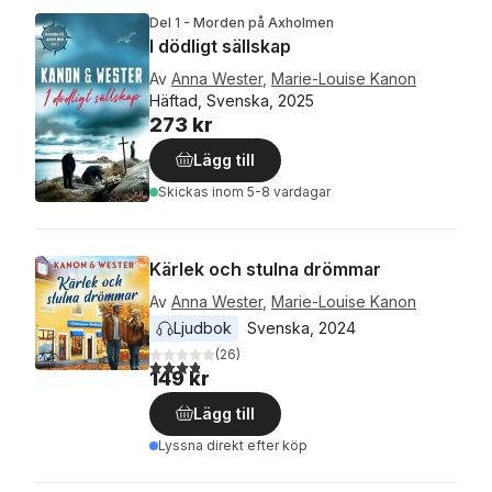
Del 1 - Morden på Axholmen
I dödligt sällskap
Av
Anna Wester
,
Marie-Louise Kanon
Häftad, Svenska, 2025
273 kr
Lägg till
Skickas
inom 5-8 vardagar
Kärlek och stulna drömmar
Av
Anna Wester
,
Marie-Louise Kanon
Ljudbok
Svenska
, 
2024
(
26
)
3,8
utav 5 stjärnor. Totalt antal röster:
149 kr
Lägg till
Lyssna direkt efter köp