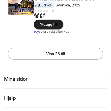
Ljudbok
Svenska
, 
2025
(
32
)
3,7
utav 5 stjärnor. Totalt antal röster:
19 kr
Lägg till
Lyssna direkt efter köp
Visa 26 till
Mina sidor
Hjälp