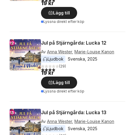
19 kr
Lägg till
Lyssna direkt efter köp
Jul på Stjärngårda: Lucka 12
Av
Anna Wester
,
Marie-Louise Kanon
Ljudbok
Svenska
, 
2025
(
29
)
3,9
utav 5 stjärnor. Totalt antal röster:
19 kr
Lägg till
Lyssna direkt efter köp
Jul på Stjärngårda: Lucka 13
Av
Anna Wester
,
Marie-Louise Kanon
Ljudbok
Svenska
, 
2025