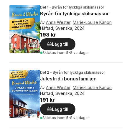
Del 1 - Byrån för lyckliga skilsmässor
Byrån för lyckliga skilsmässor
Av
Anna Wester
,
Marie-Louise Kanon
Häftad, Svenska, 2024
193 kr
Lägg till
Skickas
inom 5-8 vardagar
Del 2 - Byrån för lyckliga skilsmässor
Julestrid i bonusfamiljen
Av
Anna Wester
,
Marie-Louise Kanon
Häftad, Svenska, 2024
191 kr
Lägg till
Skickas
inom 5-8 vardagar