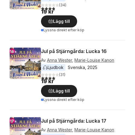
(
34
)
3,8
utav 5 stjärnor. Totalt antal röster:
19 kr
Lägg till
Lyssna direkt efter köp
Jul på Stjärngårda: Lucka 16
Av
Anna Wester
,
Marie-Louise Kanon
Ljudbok
Svenska
, 
2025
(
31
)
4,0
utav 5 stjärnor. Totalt antal röster:
19 kr
Lägg till
Lyssna direkt efter köp
Jul på Stjärngårda: Lucka 17
Av
Anna Wester
,
Marie-Louise Kanon