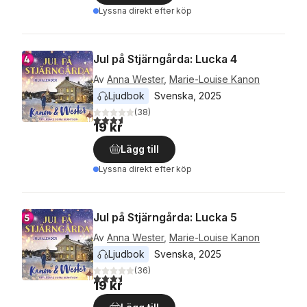
Lyssna direkt efter köp
Jul på Stjärngårda: Lucka 4
Av
Anna Wester
,
Marie-Louise Kanon
Ljudbok
Svenska
, 
2025
(
38
)
3,6
utav 5 stjärnor. Totalt antal röster:
19 kr
Lägg till
Lyssna direkt efter köp
Jul på Stjärngårda: Lucka 5
Av
Anna Wester
,
Marie-Louise Kanon
Ljudbok
Svenska
, 
2025
(
36
)
3,5
utav 5 stjärnor. Totalt antal röster:
19 kr