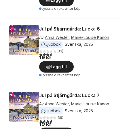
Lägg till
Lyssna direkt efter köp
Jul på Stjärngårda: Lucka 6
Av
Anna Wester
,
Marie-Louise Kanon
Ljudbok
Svenska
, 
2025
(
33
)
3,6
utav 5 stjärnor. Totalt antal röster:
19 kr
Lägg till
Lyssna direkt efter köp
Jul på Stjärngårda: Lucka 7
Av
Anna Wester
,
Marie-Louise Kanon
Ljudbok
Svenska
, 
2025
(
39
)
3,7
utav 5 stjärnor. Totalt antal röster:
19 kr