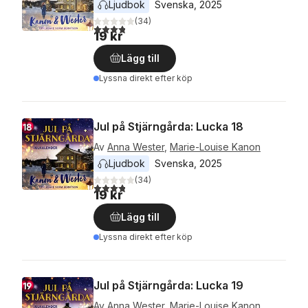
Ljudbok
Svenska
, 
2025
(
34
)
3,8
utav 5 stjärnor. Totalt antal röster:
19 kr
Lägg till
Lyssna direkt efter köp
Jul på Stjärngårda: Lucka 18
Av
Anna Wester
,
Marie-Louise Kanon
Ljudbok
Svenska
, 
2025
(
34
)
3,8
utav 5 stjärnor. Totalt antal röster:
19 kr
Lägg till
Lyssna direkt efter köp
Jul på Stjärngårda: Lucka 19
Av
Anna Wester
,
Marie-Louise Kanon