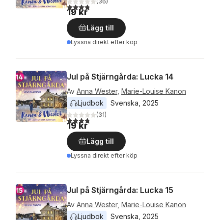
(
36
)
3,8
utav 5 stjärnor. Totalt antal röster:
19 kr
Lägg till
Lyssna direkt efter köp
Jul på Stjärngårda: Lucka 14
Av
Anna Wester
,
Marie-Louise Kanon
Ljudbok
Svenska
, 
2025
(
31
)
3,8
utav 5 stjärnor. Totalt antal röster:
19 kr
Lägg till
Lyssna direkt efter köp
Jul på Stjärngårda: Lucka 15
Av
Anna Wester
,
Marie-Louise Kanon
Ljudbok
Svenska
, 
2025