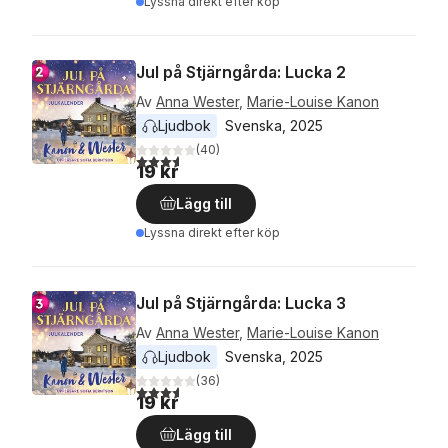
Lyssna direkt efter köp
Jul på Stjärngårda: Lucka 2
Av
Anna Wester
,
Marie-Louise Kanon
Ljudbok
Svenska
, 
2025
(
40
)
3,6
utav 5 stjärnor. Totalt antal röster:
19 kr
Lägg till
Lyssna direkt efter köp
Jul på Stjärngårda: Lucka 3
Av
Anna Wester
,
Marie-Louise Kanon
Ljudbok
Svenska
, 
2025
(
36
)
3,6
utav 5 stjärnor. Totalt antal röster:
19 kr
Lägg till