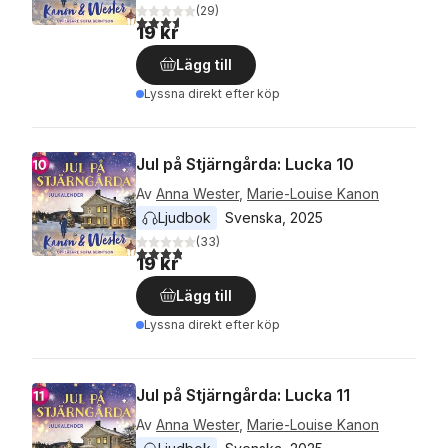
(
29
)
3,6
utav 5 stjärnor. Totalt antal röster:
19 kr
Lägg till
Lyssna direkt efter köp
Jul på Stjärngårda: Lucka 10
Av
Anna Wester
,
Marie-Louise Kanon
Ljudbok
Svenska
, 
2025
(
33
)
3,8
utav 5 stjärnor. Totalt antal röster:
19 kr
Lägg till
Lyssna direkt efter köp
Jul på Stjärngårda: Lucka 11
Av
Anna Wester
,
Marie-Louise Kanon