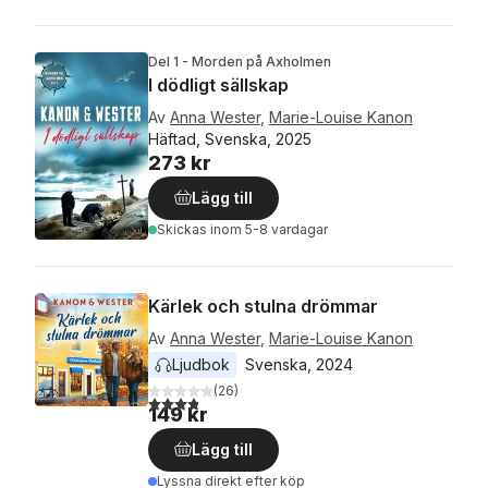
Del 1 - Morden på Axholmen
I dödligt sällskap
Av
Anna Wester
,
Marie-Louise Kanon
Häftad, Svenska, 2025
273 kr
Lägg till
Skickas
inom 5-8 vardagar
Kärlek och stulna drömmar
Av
Anna Wester
,
Marie-Louise Kanon
Ljudbok
Svenska
, 
2024
(
26
)
3,8
utav 5 stjärnor. Totalt antal röster:
149 kr
Lägg till
Lyssna direkt efter köp