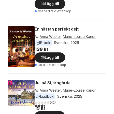
Lägg till
Lyssna direkt efter köp
En nästan perfekt dejt
Av
Anna Wester
,
Marie-Louise Kanon
E-bok
Svenska
, 
2026
139 kr
Lägg till
Läs direkt efter köp
Jul på Stjärngårda
Av
Anna Wester
,
Marie-Louise Kanon
Ljudbok
Svenska
, 
2025
(
42
)
3,5
utav 5 stjärnor. Totalt antal röster:
19 kr