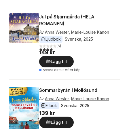
Jul på Stjärngårda (HELA
ROMANEN)
Av
Anna Wester
,
Marie-Louise Kanon
Ljudbok
Svenska
, 
2025
(
6
)
4,0
utav 5 stjärnor. Totalt antal röster:
149 kr
Lägg till
Lyssna direkt efter köp
Sommarbyrån i Mollösund
Av
Anna Wester
,
Marie-Louise Kanon
E-bok
Svenska
, 
2025
139 kr
Lägg till