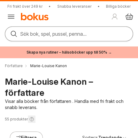
Fri frakt över 249 kr
•
Snabba leveranser
•
Billiga böcker
Sök bok, spel, pussel, penna...
Skapa nya rutiner – hälsoböcker upp till 50% →
Författare
Marie-Louise Kanon
Marie-Louise Kanon –
författare
Visar alla böcker från författaren . Handla med fri frakt och
snabb leverans.
55
produkter
Filtrera
Sortera:
Trendande