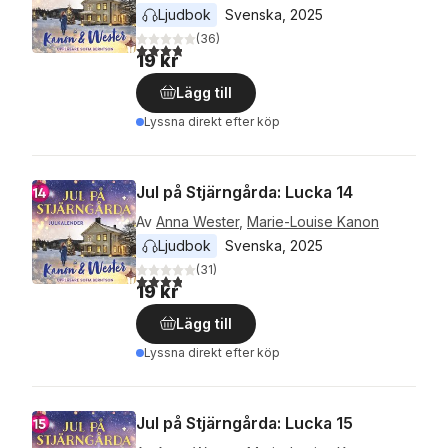
Ljudbok
Svenska
, 
2025
(
36
)
3,8
utav 5 stjärnor. Totalt antal röster:
19 kr
Lägg till
Lyssna direkt efter köp
Jul på Stjärngårda: Lucka 14
Av
Anna Wester
,
Marie-Louise Kanon
Ljudbok
Svenska
, 
2025
(
31
)
3,8
utav 5 stjärnor. Totalt antal röster:
19 kr
Lägg till
Lyssna direkt efter köp
Jul på Stjärngårda: Lucka 15