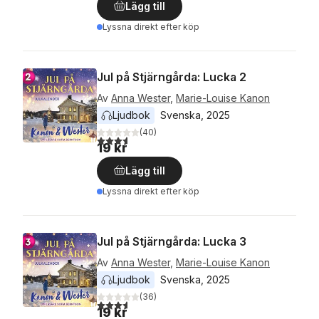
Lägg till
Lyssna direkt efter köp
Jul på Stjärngårda: Lucka 2
Av
Anna Wester
,
Marie-Louise Kanon
Ljudbok
Svenska
, 
2025
(
40
)
3,6
utav 5 stjärnor. Totalt antal röster:
19 kr
Lägg till
Lyssna direkt efter köp
Jul på Stjärngårda: Lucka 3
Av
Anna Wester
,
Marie-Louise Kanon
Ljudbok
Svenska
, 
2025
(
36
)
3,6
utav 5 stjärnor. Totalt antal röster:
19 kr