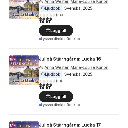
Av
Anna Wester
,
Marie-Louise Kanon
Ljudbok
Svenska
, 
2025
(
34
)
3,8
utav 5 stjärnor. Totalt antal röster:
19 kr
Lägg till
Lyssna direkt efter köp
Jul på Stjärngårda: Lucka 16
Av
Anna Wester
,
Marie-Louise Kanon
Ljudbok
Svenska
, 
2025
(
31
)
4,0
utav 5 stjärnor. Totalt antal röster:
19 kr
Lägg till
Lyssna direkt efter köp
Jul på Stjärngårda: Lucka 17