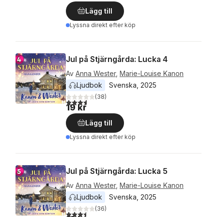
Lägg till
Lyssna direkt efter köp
Jul på Stjärngårda: Lucka 4
Av
Anna Wester
,
Marie-Louise Kanon
Ljudbok
Svenska
, 
2025
(
38
)
3,6
utav 5 stjärnor. Totalt antal röster:
19 kr
Lägg till
Lyssna direkt efter köp
Jul på Stjärngårda: Lucka 5
Av
Anna Wester
,
Marie-Louise Kanon
Ljudbok
Svenska
, 
2025
(
36
)
3,5
utav 5 stjärnor. Totalt antal röster: