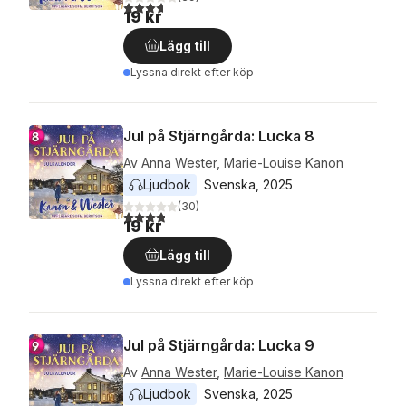
3,7
utav 5 stjärnor. Totalt antal röster:
19 kr
Lägg till
Lyssna direkt efter köp
Jul på Stjärngårda: Lucka 8
Av
Anna Wester
,
Marie-Louise Kanon
Ljudbok
Svenska
, 
2025
(
30
)
3,8
utav 5 stjärnor. Totalt antal röster:
19 kr
Lägg till
Lyssna direkt efter köp
Jul på Stjärngårda: Lucka 9
Av
Anna Wester
,
Marie-Louise Kanon
Ljudbok
Svenska
, 
2025