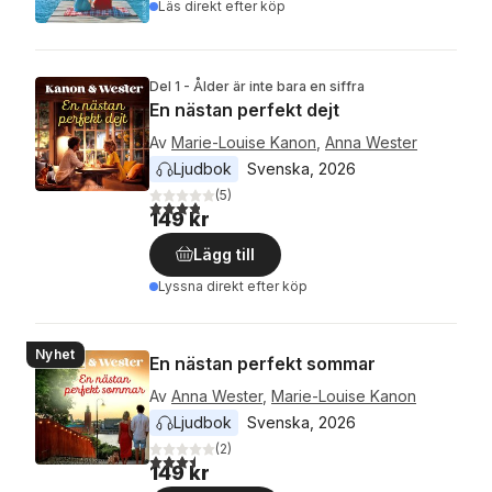
Läs direkt efter köp
Del 1 - Ålder är inte bara en siffra
En nästan perfekt dejt
Av
Marie-Louise Kanon
,
Anna Wester
Ljudbok
Svenska
, 
2026
(
5
)
3,8
utav 5 stjärnor. Totalt antal röster:
149 kr
Lägg till
Lyssna direkt efter köp
Nyhet
En nästan perfekt sommar
Av
Anna Wester
,
Marie-Louise Kanon
Ljudbok
Svenska
, 
2026
(
2
)
3,5
utav 5 stjärnor. Totalt antal röster:
149 kr