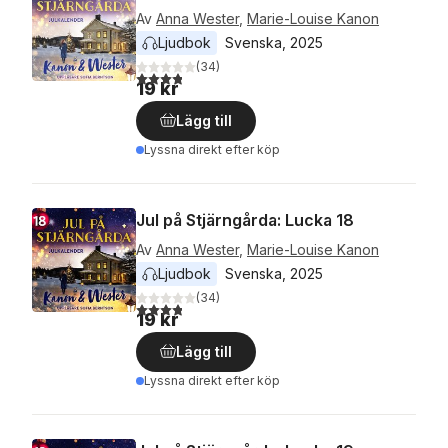
Av
Anna Wester
,
Marie-Louise Kanon
Ljudbok
Svenska
, 
2025
(
34
)
3,8
utav 5 stjärnor. Totalt antal röster:
19 kr
Lägg till
Lyssna direkt efter köp
Jul på Stjärngårda: Lucka 18
Av
Anna Wester
,
Marie-Louise Kanon
Ljudbok
Svenska
, 
2025
(
34
)
3,8
utav 5 stjärnor. Totalt antal röster:
19 kr
Lägg till
Lyssna direkt efter köp