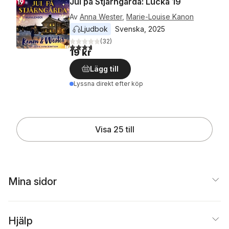
Jul på Stjärngårda: Lucka 19
Av
Anna Wester
,
Marie-Louise Kanon
Ljudbok
Svenska
, 
2025
(
32
)
3,7
utav 5 stjärnor. Totalt antal röster:
19 kr
Lägg till
Lyssna direkt efter köp
Visa 25 till
Mina sidor
Hjälp