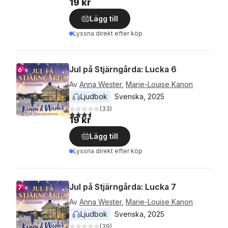
19 kr
Lägg till
Lyssna direkt efter köp
Jul på Stjärngårda: Lucka 6
Av
Anna Wester
,
Marie-Louise Kanon
Ljudbok
Svenska
, 
2025
(
33
)
3,6
utav 5 stjärnor. Totalt antal röster:
19 kr
Lägg till
Lyssna direkt efter köp
Jul på Stjärngårda: Lucka 7
Av
Anna Wester
,
Marie-Louise Kanon
Ljudbok
Svenska
, 
2025
(
39
)