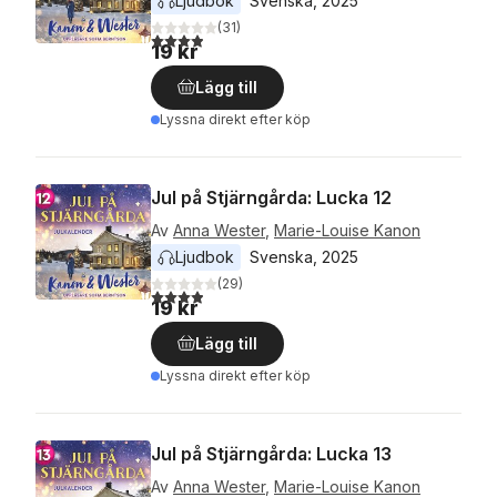
Ljudbok
Svenska
, 
2025
(
31
)
3,9
utav 5 stjärnor. Totalt antal röster:
19 kr
Lägg till
Lyssna direkt efter köp
Jul på Stjärngårda: Lucka 12
Av
Anna Wester
,
Marie-Louise Kanon
Ljudbok
Svenska
, 
2025
(
29
)
3,9
utav 5 stjärnor. Totalt antal röster:
19 kr
Lägg till
Lyssna direkt efter köp
Jul på Stjärngårda: Lucka 13
Av
Anna Wester
,
Marie-Louise Kanon