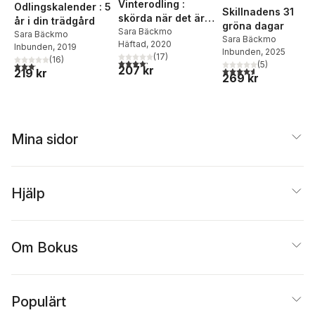
Vinterodling :
Odlingskalender : 5
Skillnadens 31
skörda när det är
år i din trädgård
gröna dagar
kallt
Sara Bäckmo
Sara Bäckmo
Sara Bäckmo
Häftad
, 2020
Inbunden
, 2019
Inbunden
, 2025
(
17
)
(
16
)
4,2
utav 5 stjärnor. Totalt antal röster:
(
5
)
3,1
utav 5 stjärnor. Totalt antal röster:
207 kr
4,6
utav 5 stjärnor. Tota
219 kr
269 kr
Mina sidor
Hjälp
Om Bokus
Populärt