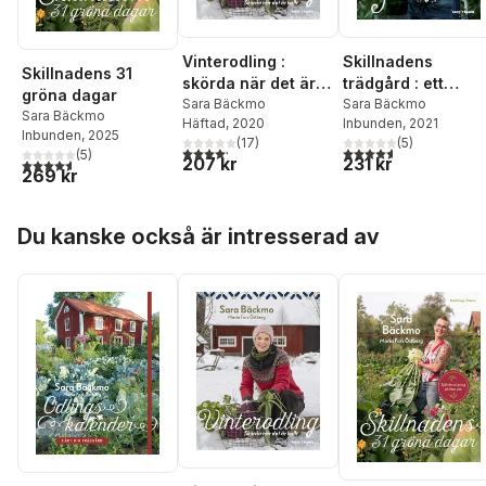
Vinterodling :
Skillnadens
Skillnadens 31
skörda när det är
trädgård : ett
gröna dagar
kallt
Sara Bäckmo
ekologiskt
Sara Bäckmo
Sara Bäckmo
Häftad
, 2020
Inbunden
, 2021
trädgårdsskafferi
Inbunden
, 2025
(
17
)
(
5
)
4,2
utav 5 stjärnor. Totalt antal röster:
4,6
utav 5 stjärnor. Tota
(
5
)
207 kr
231 kr
4,6
utav 5 stjärnor. Totalt antal röster:
269 kr
Hoppa över listan
Du kanske också är intresserad av