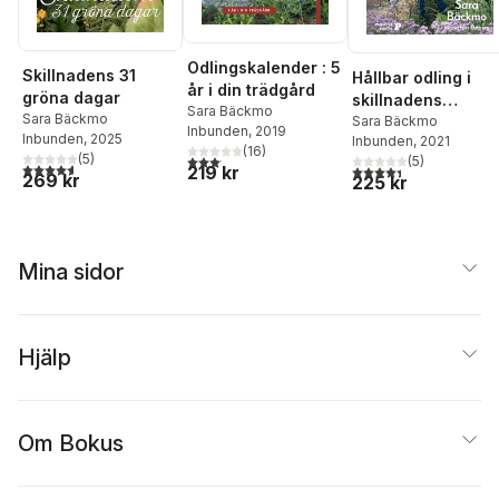
Odlingskalender : 5
Skillnadens 31
Hållbar odling i
år i din trädgård
gröna dagar
skillnadens
Sara Bäckmo
Sara Bäckmo
trädgård
Sara Bäckmo
Inbunden
, 2019
Inbunden
, 2025
Inbunden
, 2021
(
16
)
(
5
)
3,1
utav 5 stjärnor. Totalt antal röster:
(
5
)
4,6
utav 5 stjärnor. Totalt antal röster:
4,4
utav 5 stjärnor. Tota
219 kr
269 kr
225 kr
Mina sidor
Hjälp
Om Bokus