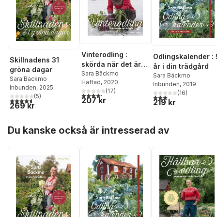
Vinterodling :
Odlingskalender : 
Skillnadens 31
skörda när det är
år i din trädgård
gröna dagar
kallt
Sara Bäckmo
Sara Bäckmo
Sara Bäckmo
Häftad
, 2020
Inbunden
, 2019
Inbunden
, 2025
(
17
)
(
16
)
4,2
utav 5 stjärnor. Totalt antal röster:
(
5
)
3,1
utav 5 stjärnor. Total
207 kr
4,6
utav 5 stjärnor. Totalt antal röster:
219 kr
269 kr
Hoppa över listan
Du kanske också är intresserad av