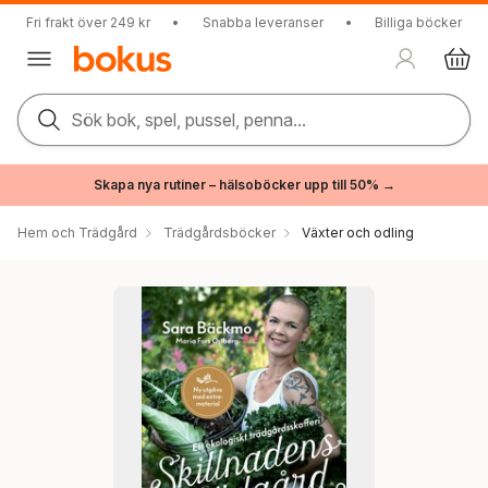
Fri frakt över 249 kr
•
Snabba leveranser
•
Billiga böcker
Sök bok, spel, pussel, penna...
Skapa nya rutiner – hälsoböcker upp till 50% →
Hem och Trädgård
Trädgårdsböcker
Växter och odling