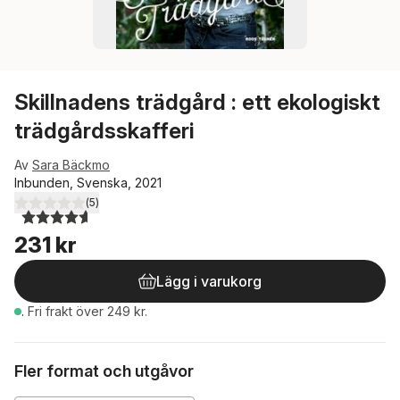
Skillnadens trädgård : ett ekologiskt
trädgårdsskafferi
Av
Sara Bäckmo
Inbunden, Svenska, 2021
(
5
)
4,6
utav 5 stjärnor. Totalt antal röster:
231 kr
Lägg i varukorg
.
Fri frakt över 249 kr.
Fler format och utgåvor