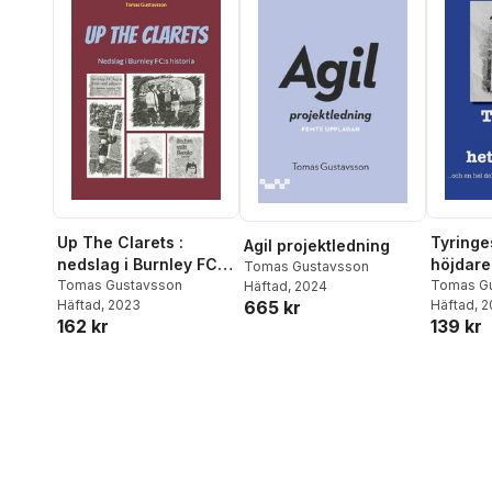
Up The Clarets :
Tyringe
Agil projektledning
nedslag i Burnley FC:s
höjdare
Tomas Gustavsson
historia
Tomas Gustavsson
Tomas G
Häftad
, 2024
Häftad
, 2023
Häftad
, 
665 kr
162 kr
139 kr