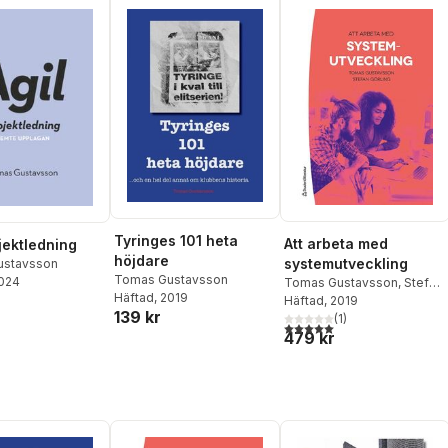
Tyringes 101 heta
Att arbeta med
jektledning
höjdare
systemutveckling
ustavsson
Tomas Gustavsson
2024
Tomas Gustavsson
,
Stefan
Häftad
, 2019
Görling
Häftad
, 2019
139 kr
(
1
)
5,0
utav 5 stjärnor. Totalt ant
479 kr