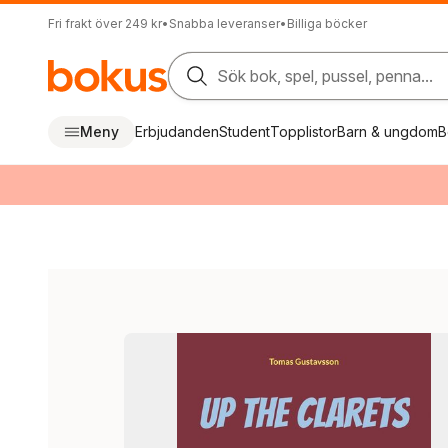
Fri frakt över 249 kr
•
Snabba leveranser
•
Billiga böcker
Sök bok, spel, pussel, penna...
Meny
Erbjudanden
Student
Topplistor
Barn & ungdom
B