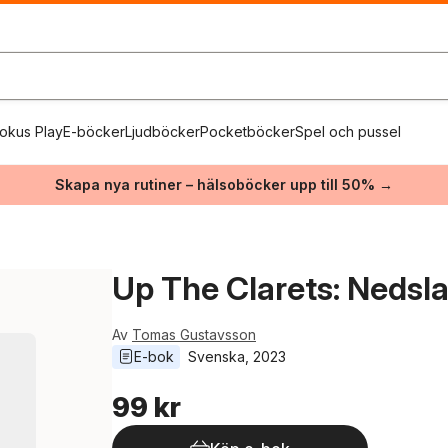
okus Play
E-böcker
Ljudböcker
Pocketböcker
Spel och pussel
Skapa nya rutiner – hälsoböcker upp till 50% →
Up The Clarets: Nedslag
Av
Tomas Gustavsson
E-bok
Svenska
, 
2023
99 kr