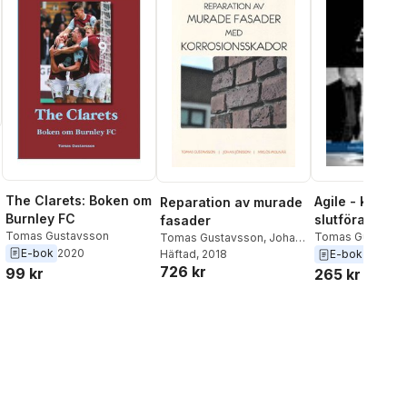
The Clarets: Boken om
Agile - konste
Reparation av murade
Burnley FC
slutföra proje
fasader
Tomas Gustavsson
Tomas Gustavss
Tomas Gustavsson
,
Johan
E-bok
2020
Jönsson
Häftad
, 2018
,
Miklós Molnár
E-bok
726 kr
99 kr
265 kr