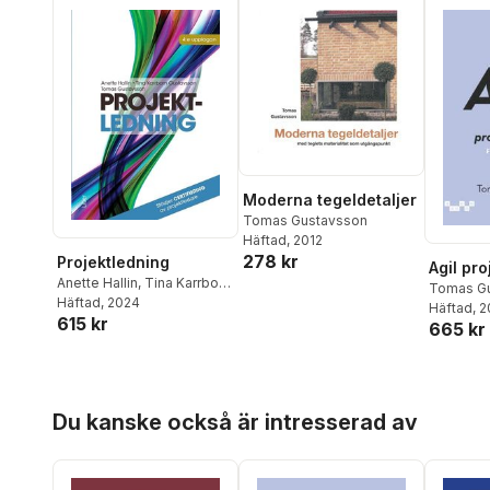
Moderna tegeldetaljer
Tomas Gustavsson
Häftad
, 2012
278 kr
Projektledning
Agil pro
Anette Hallin
,
Tina Karrbom
Tomas G
Gustavsson
Häftad
, 2024
,
Tomas
Häftad
, 
615 kr
Gustavsson
665 kr
Hoppa över listan
Du kanske också är intresserad av