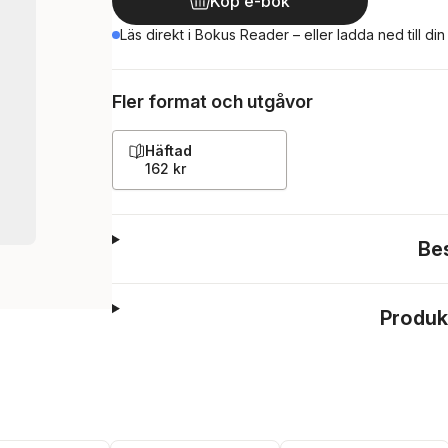
Köp e-bok
Läs direkt i Bokus Reader – eller ladda ned till di
Fler format och utgåvor
Häftad
162 kr
Be
Produk