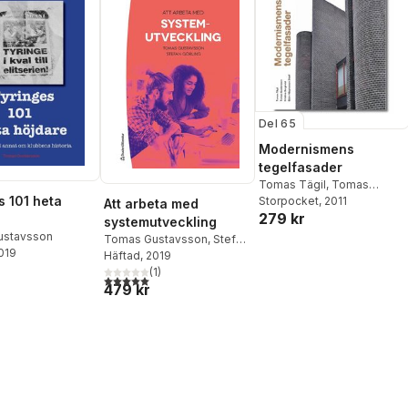
Del 65
Modernismens
tegelfasader
Tomas Tägil
,
Tomas
s 101 heta
Gustavsson
Storpocket
, 2011
,
Kristina
Att arbeta med
279 kr
Bergkvist
systemutveckling
ustavsson
Tomas Gustavsson
,
Stefan
2019
Görling
Häftad
, 2019
(
1
)
5,0
utav 5 stjärnor. Totalt antal röster:
479 kr