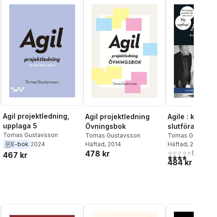
Agil projektledning,
Agil projektledning
Agile : konsten
upplaga 5
Övningsbok
slutföra proje
Tomas Gustavsson
Tomas Gustavsson
Tomas Gustavss
Häftad
, 2014
Häftad
, 2014
E-bok
2024
478 kr
(
6
)
467 kr
4,0
utav 5 stjärnor
al röster:
484 kr