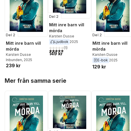
Del 2
Mitt inre barn vill
mörda
Del 2
Del 2
Karsten Dusse
Ljudbok
2025
Mitt inre barn vill
Mitt inre barn vill
(
1
)
mörda
mörda
5,0
utav 5 stjärnor. Totalt antal röster:
149 kr
Karsten Dusse
Karsten Dusse
Inbunden
, 2025
E-bok
2025
239 kr
129 kr
Hoppa över listan
Mer från samma serie