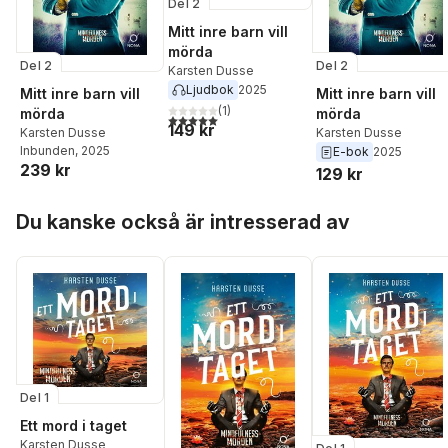
Del 2
Mitt inre barn vill
mörda
Del 2
Del 2
Karsten Dusse
Ljudbok
2025
Mitt inre barn vill
Mitt inre barn vill
(
1
)
mörda
mörda
5,0
utav 5 stjärnor. Totalt antal röster:
149 kr
Karsten Dusse
Karsten Dusse
Inbunden
, 2025
E-bok
2025
239 kr
129 kr
Hoppa över listan
Du kanske också är intresserad av
Del 1
Ett mord i taget
Karsten Dusse