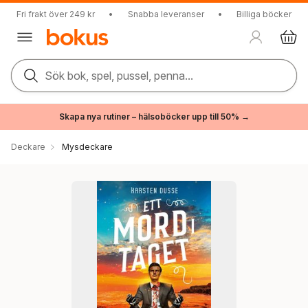
Fri frakt över 249 kr
•
Snabba leveranser
•
Billiga böcker
Sök bok, spel, pussel, penna...
Skapa nya rutiner – hälsoböcker upp till 50% →
Deckare
Mysdeckare