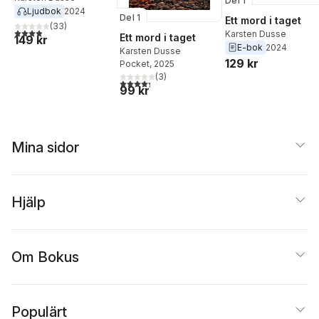
Del 1
Ljudbok
2024
Del 1
Ett mord i taget
(
33
)
3,9
utav 5 stjärnor. Totalt antal röster:
Karsten Dusse
Ett mord i taget
149 kr
E-bok
2024
Karsten Dusse
129 kr
Pocket
, 2025
(
3
)
4,3
utav 5 stjärnor. Totalt antal röster:
99 kr
Mina sidor
Hjälp
Om Bokus
Populärt