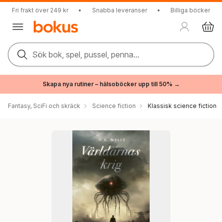
Fri frakt över 249 kr
•
Snabba leveranser
•
Billiga böcker
Sök bok, spel, pussel, penna...
Skapa nya rutiner – hälsoböcker upp till 50% →
Fantasy, SciFi och skräck
Science fiction
Klassisk science fiction