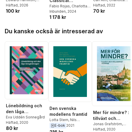
arbetsmarknaden
delaktighet : HR-
Classical
Charlotta Stern
Häftad
, 2026
Stern
Häftad
, 2022
sänkas?
medarbetare om
Liberalism in
Fabio Rojas
,
Charlotta
100 kr
70 kr
Stern
Inbunden
, 2024
medbestämmande
Dialogue
1 178 kr
och MBL år 2021
Hoppa över listan
Du kanske också är intresserad av
Lönebildning och
Den svenska
den låga
Mer för mindre? :
modellens framtid
löneglidningen
Eva Uddén Sonnegård
tillväxt och
Lotta Stern
,
Nils
Häftad
, 2020
hållbarhet i Sveri
Jonas Grafström
,
Karlson
,
Eva Uddén
E-bok
2021
80 kr
Christian Sandström
Häftad
, 2020
Sonnegård