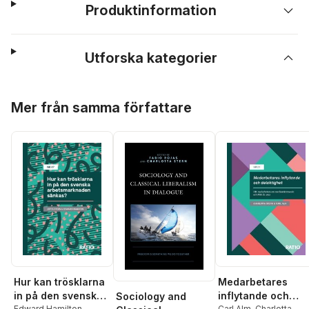
Produktinformation
Utforska kategorier
Hoppa över listan
Mer från samma författare
Hur kan trösklarna
Medarbetares
in på den svenska
inflytande och
Sociology and
Edward Hamilton
,
Carl Alm
,
Charlotta