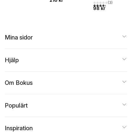
216 kr
(
3
)
4,3
utav 5 stjärnor. Tota
98 kr
Mina sidor
Hjälp
Om Bokus
Populärt
Inspiration