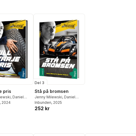
Del 3
e pris
Stå på bromsen
lewski
,
Daniel
Jenny Milewski
,
Daniel
, 2024
Hultman
Inbunden
, 2025
252 kr