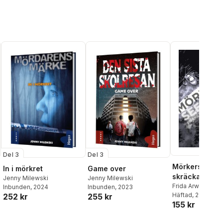
Del 3
Del 3
Mörkerseende
In i mörkret
Game over
skräckantolog
Jenny Milewski
Jenny Milewski
Frida Arwen Ros
Inbunden
, 2024
Inbunden
, 2023
Elisabeth Jonsso
Häftad
, 2014
252 kr
255 kr
155 kr
Centerwall
,
Lars 
Susanne Samuel
Stewe Sundin
,
Fi