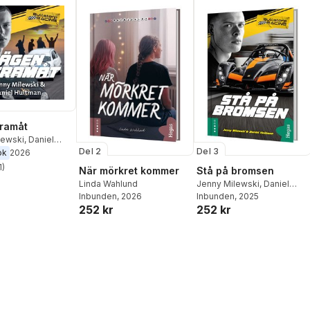
ramåt
lewski
,
Daniel
Del 2
Del 3
ok
2026
1
)
När mörkret kommer
Stå på bromsen
stjärnor. Totalt antal röster:
Linda Wahlund
Jenny Milewski
,
Daniel
Inbunden
, 2026
Hultman
Inbunden
, 2025
252 kr
252 kr