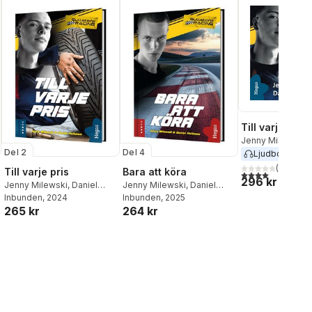
Till varje pris
Jenny Milewski
,
Del 2
Del 4
Hultman
Ljudbok
2024
(
1
)
Till varje pris
Bara att köra
4,0
utav 5 stjärnor
296 kr
Jenny Milewski
,
Daniel
Jenny Milewski
,
Daniel
Hultman
Inbunden
, 2024
Hultman
Inbunden
, 2025
265 kr
264 kr