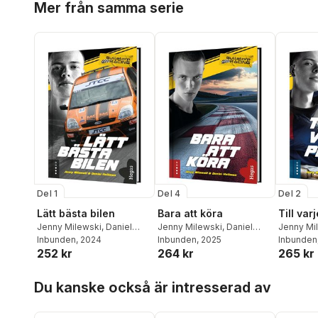
Mer från samma serie
Del 1
Del 4
Del 2
Lätt bästa bilen
Bara att köra
Till varj
Jenny Milewski
,
Daniel
Jenny Milewski
,
Daniel
Jenny Mi
Hultman
Inbunden
, 2024
Hultman
Inbunden
, 2025
Hultman
Inbunden
252 kr
264 kr
265 kr
Hoppa över listan
Du kanske också är intresserad av