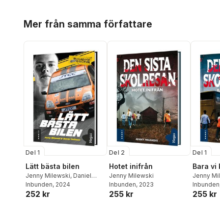
Hoppa över listan
Mer från samma författare
Del 1
Del 2
Del 1
Lätt bästa bilen
Hotet inifrån
Bara vi 
Jenny Milewski
,
Daniel
Jenny Milewski
Jenny Mi
Hultman
Inbunden
, 2024
Inbunden
, 2023
Inbunden
252 kr
255 kr
255 kr
Hoppa över listan