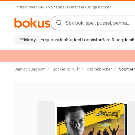
Fri frakt över 249 kr
•
Snabba leveranser
•
Billiga böcker
Sök bok, spel, pussel, penna...
Meny
Erbjudanden
Student
Topplistor
Barn & ungdom
B
Barn och ungdom
Böcker 12-15 år
Kapitelböcker
Sportber