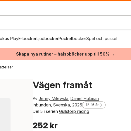
okus Play
E-böcker
Ljudböcker
Pocketböcker
Spel och pussel
Skapa nya rutiner – hälsoböcker upp till 50% →
ättelser
Vägen framåt
Av
Jenny Milewski
,
Daniel Hultman
Inbunden, Svenska, 2026
12-15 år
Del 5 i serien
Gullstorp racing
252 kr