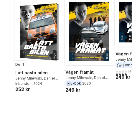
Vägen f
Jenny Mi
Del 1
Hultman
Ljudb
(
Vägen framåt
Lätt bästa bilen
4,0
utav 5 
249 kr
Jenny Milewski
,
Daniel
Jenny Milewski
,
Daniel
Hultman
E-bok
2026
Hultman
Inbunden
, 2024
252 kr
249 kr