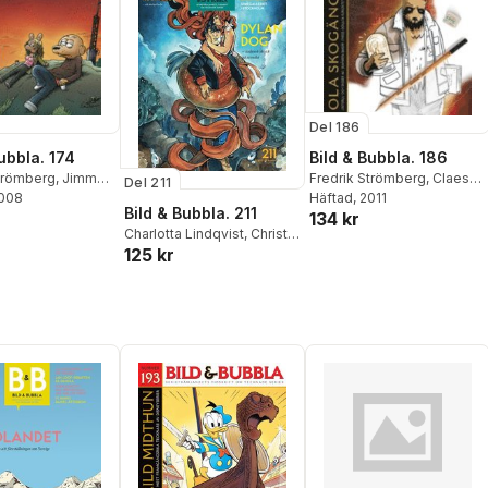
Del 186
ubbla. 174
Bild & Bubbla. 186
Strömberg
,
Jimmy
Fredrik Strömberg
,
Claes
Del 211
2008
Reimerthi
Häftad
, 2011
,
Josefin Svenske
Bild & Bubbla. 211
134 kr
Charlotta Lindqvist
,
Christel
125 kr
Kaa Hedberg
,
Jan Hoff
,
Håkan Storsäter
,
Anders
Lundgren
,
Elise Rosberg
,
Thomas Karlsson
,
Fredrik
Strömberg
,
Ylva Lidén
,
Dag
Gravem
,
Øyvind Holen
,
Ola
Hellsten
,
Marianne
Skoglund
,
Henri Gylander
,
Ola Lundqvist
,
Rolf H.
Reimers