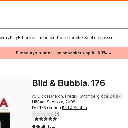
okus Play
E-böcker
Ljudböcker
Pocketböcker
Spel och pussel
Skapa nya rutiner – hälsoböcker upp till 50% →
t
Bild & Bubbla. 176
Av
Dick Harrison
,
Fredrik Strömberg
och 2 till
Häftad, Svenska, 2008
Del 176 i serien
Bild & Bubbla
(
2
)
5,0
utav 5 stjärnor. Totalt antal röster: