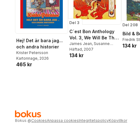
Del 3
Del 208
C´est Bon Anthology
Bild & 
Vol. 3, We Will Be The
Fredrik 
Hej! Det är bara jag...
New Mainstream
James Jean
,
Susanne
134 kr
Haverho
och andra historier
Johansson
Häftad
, 2007
,
Koren Shadmi
,
Lindberg
Krister Petersson
134 kr
Yvan Alagbé
,
Stefano Ricci
,
Claes Rei
Kartonnage
, 2026
Andrea Bruno
,
Gorg Mallia
,
Morrison
465 kr
Jessica Kurki
,
Mattias
Elftorp
,
Daniel Novakovic
Bokus
@
Cookies
Anpassa cookies
Integritetspolicy
Köpvillkor