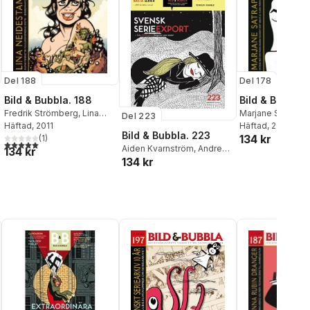
Del 188
Del 178
Bild & Bubbla. 188
Bild & Bubbla.
Fredrik Strömberg
,
Lina
Marjane Satrapi
,
Del 223
Neidestam
Häftad
, 2011
,
Josefin
Strömberg
Häftad
, 2009
Bild & Bubbla. 223
134 kr
Svenske
(
1
)
5,0
utav 5 stjärnor. Totalt antal röster:
Aiden Kvarnström
,
Andreas
134 kr
134 kr
Eriksson
,
Stefan Petrini
,
Olivia Skoglund
,
Martina
Strolz
,
Yvette Gustafsson