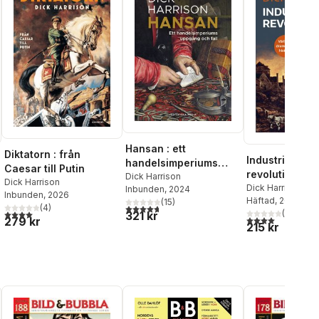
Hansan : ett
Diktatorn : från
Industriella
handelsimperiums
Caesar till Putin
revolutionen
uppgång och fall
Dick Harrison
Dick Harrison
Dick Harrison
Inbunden
, 2024
Inbunden
, 2026
Häftad
, 2025
(
15
)
al röster:
(
4
)
4,7
utav 5 stjärnor. Totalt antal röster:
4,0
utav 5 stjärnor. Totalt antal röster:
(
1
)
321 kr
4,0
utav 5 stjärnor
279 kr
215 kr