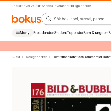
Fri frakt över 249 kr
•
Snabba leveranser
•
Billiga böcker
Sök bok, spel, pussel, penna...
Meny
Erbjudanden
Student
Topplistor
Barn & ungdom
B
Kultur
Designböcker
Illustrationskonst och kommersiell kons