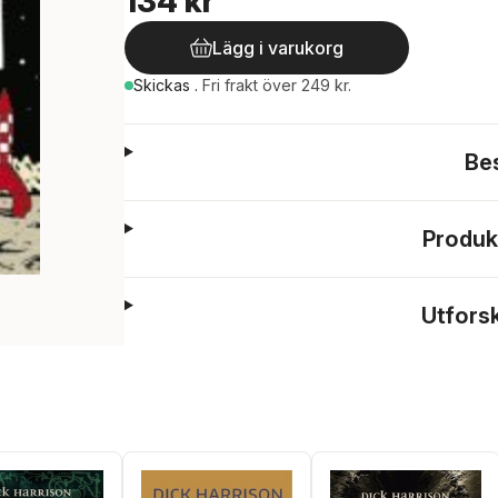
134 kr
Lägg i varukorg
Skickas
.
Fri frakt över 249 kr.
Be
Produk
Utfors