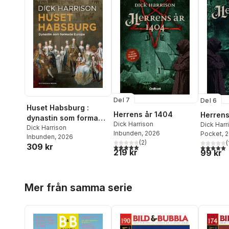
Del 7
Del 6
Huset Habsburg :
Herrens år 1404
Herrens
dynastin som formade
Dick Harrison
Dick Harr
Europa
Dick Harrison
Inbunden
, 2026
Pocket
, 
Inbunden
, 2026
(
2
)
(
309 kr
5,0
utav 5 stjärnor. Totalt antal röster:
5,0
utav 5 
219 kr
99 kr
Hoppa över listan
Mer från samma serie