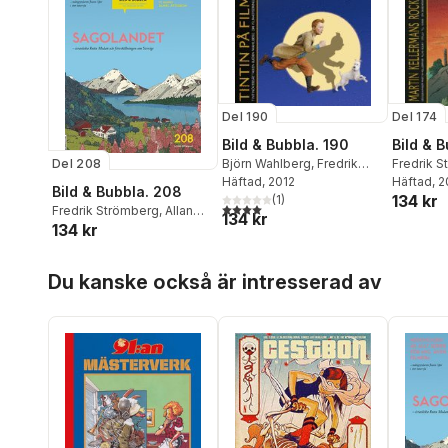
Del 190
Del 174
Bild & Bubbla. 190
Bild & B
Björn Wahlberg
,
Fredrik
Fredrik 
Del 208
Strömberg
Häftad
, 2012
,
Ola Hellsten
Wallin
Häftad
, 
Bild & Bubbla. 208
134 kr
(
1
)
4,0
utav 5 stjärnor. Totalt antal röster:
Fredrik Strömberg
,
Allan
134 kr
134 kr
Haverholm
,
Nisse
Lindberg
,
Göran Ribe
,
Claes Reimerthi
,
Grant
Hoppa över listan
Du kanske också är intresserad av
Morrison
,
Ola Hellsten