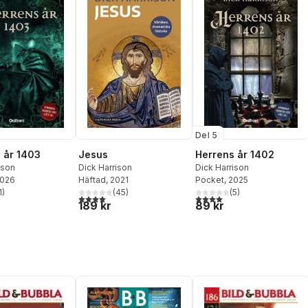
Del 5
 år 1403
Jesus
Herrens år 1402
ison
Dick Harrison
Dick Harrison
2026
Häftad
, 2021
Pocket
, 2025
1
)
(
45
)
(
5
)
stjärnor. Totalt antal röster:
4,0
utav 5 stjärnor. Totalt antal röster:
4,0
utav 5 stjärnor. Totalt ant
189 kr
89 kr