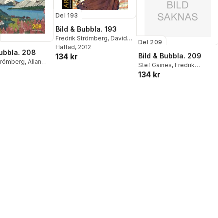
Del 193
Bild & Bubbla. 193
Fredrik Strömberg
,
David
Del 209
Haglund
Häftad
, 2012
,
Claes Reimerthi
,
Bubbla. 208
Bild & Bubbla. 209
134 kr
Patrik Schylström
,
Josefin
Strömberg
,
Allan
Svenske
Stef Gaines
,
Fredrik
lm
,
Nisse
134 kr
Strömberg
,
Ola Lundqvist
,
,
Göran Ribe
,
Claes Reimerthi
,
Patrik
merthi
,
Grant
Schylström
,
Nikolas Krizan
,
,
Ola Hellsten
Charlotta Borelius
,
Eugen
Semitjov
,
Thomas Storn