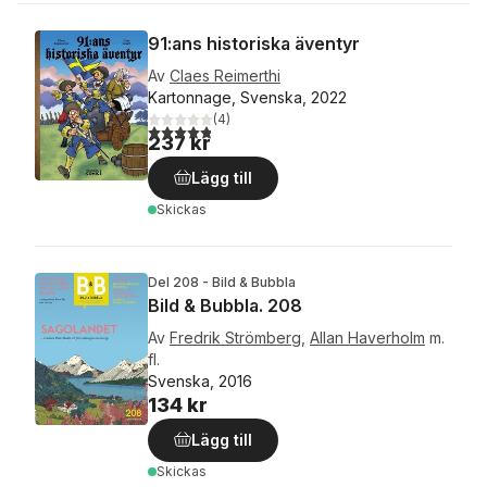
91:ans historiska äventyr
Av
Claes Reimerthi
Kartonnage, Svenska, 2022
(
4
)
4,8
utav 5 stjärnor. Totalt antal röster:
237 kr
Lägg till
Skickas
Del 208 - Bild & Bubbla
Bild & Bubbla. 208
Av
Fredrik Strömberg
,
Allan Haverholm
m.
fl.
Svenska, 2016
134 kr
Lägg till
Skickas