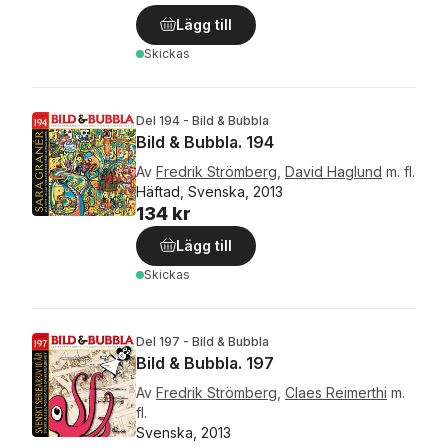
Lägg till
Skickas
Del 194 - Bild & Bubbla
Bild & Bubbla. 194
Av
Fredrik Strömberg
,
David Haglund
m. fl.
Häftad, Svenska, 2013
134 kr
Lägg till
Skickas
Del 197 - Bild & Bubbla
Bild & Bubbla. 197
Av
Fredrik Strömberg
,
Claes Reimerthi
m.
fl.
Svenska, 2013