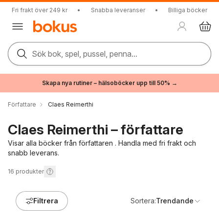
Fri frakt över 249 kr
•
Snabba leveranser
•
Billiga böcker
Sök bok, spel, pussel, penna...
Skapa nya rutiner – hälsoböcker upp till 50% →
Författare
Claes Reimerthi
Claes Reimerthi – författare
Visar alla böcker från författaren . Handla med fri frakt och
snabb leverans.
16
produkter
Filtrera
Sortera:
Trendande