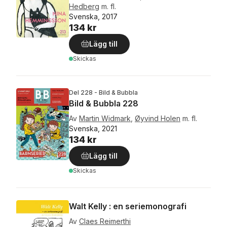
Hedberg
m. fl.
Svenska, 2017
134 kr
Lägg till
Skickas
Del 228 - Bild & Bubbla
Bild & Bubbla 228
Av
Martin Widmark
,
Øyvind Holen
m. fl.
Svenska, 2021
134 kr
Lägg till
Skickas
Walt Kelly : en seriemonografi
Av
Claes Reimerthi