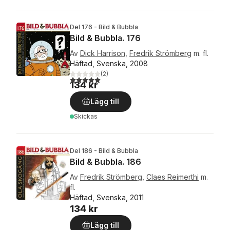
Del 176 - Bild & Bubbla
Bild & Bubbla. 176
Av
Dick Harrison
,
Fredrik Strömberg
m. fl.
Häftad, Svenska, 2008
(
2
)
5,0
utav 5 stjärnor. Totalt antal röster:
134 kr
Lägg till
Skickas
Del 186 - Bild & Bubbla
Bild & Bubbla. 186
Av
Fredrik Strömberg
,
Claes Reimerthi
m.
fl.
Häftad, Svenska, 2011
134 kr
Lägg till