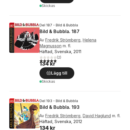
Skickas
Del 187 - Bild & Bubbla
Bild & Bubbla. 187
Av
Fredrik Strömberg
,
Helena
Magnusson
m. fl.
Häftad, Svenska, 2011
(
2
)
5,0
utav 5 stjärnor. Totalt antal röster:
134 kr
Lägg till
Skickas
Del 193 - Bild & Bubbla
Bild & Bubbla. 193
Av
Fredrik Strömberg
,
David Haglund
m. fl.
Häftad, Svenska, 2012
134 kr