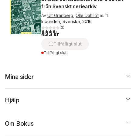
från Svenskt seriearkiv
Av
Ulf Granberg
,
Olle Dahllöf
m. fl.
Inbunden, Svenska, 2016
(
3
)
4,3
utav 5 stjärnor. Totalt antal röster:
423 kr
Tillfälligt slut
Tillfälligt slut
Mina sidor
Hjälp
Om Bokus