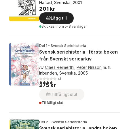
Häftad, Svenska, 2001
201 kr
Lägg till
Skickas
inom 5-8 vardagar
Del 1 - Svensk Seriehistoria
Svensk seriehistoria : första boken
från Svenskt seriearkiv
Av
Claes Reimerthi
,
Peter Nilsson
m. fl.
Inbunden, Svenska, 2005
(
4
)
4,0
utav 5 stjärnor. Totalt antal röster:
275 kr
Tillfälligt slut
Tillfälligt slut
Del 2 - Svensk Seriehistoria
Svensk seriehistoria : andra boken