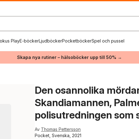
okus Play
E-böcker
Ljudböcker
Pocketböcker
Spel och pussel
Skapa nya rutiner – hälsoböcker upp till 50% →
Den osannolika mördar
Skandiamannen, Palm
polisutredningen som 
Av
Thomas Pettersson
Pocket, Svenska, 2021