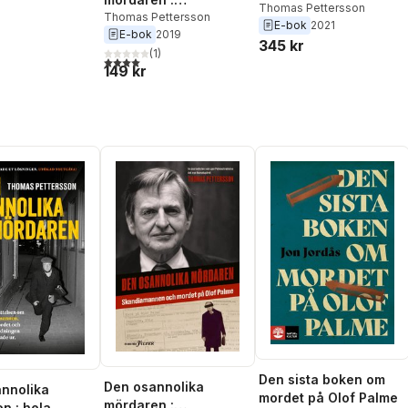
Thomas Pettersson
Skandiamannen och
Thomas Pettersson
E-bok
2021
E-bok
2019
mordet på Olof Palme
345 kr
(
1
)
4,0
utav 5 stjärnor. Totalt antal röster:
149 kr
Den sista boken om
Den osannolika
nnolika
mordet på Olof Palme
mördaren :
n : hela