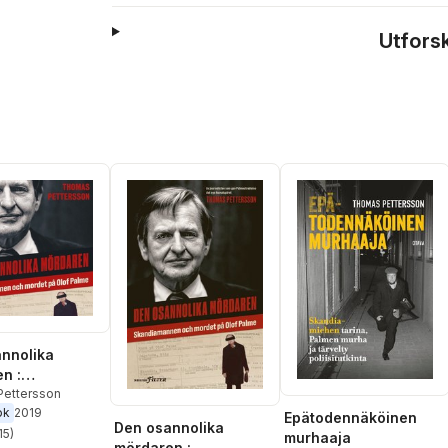
Utfors
nnolika
n :
amannen och
ettersson
ok
2019
på Olof Palme
Epätodennäköinen
Den osannolika
15
)
murhaaja
stjärnor. Totalt antal röster:
mördaren :