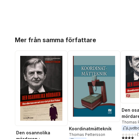
Hoppa över listan
Mer från samma författare
Den osa
mördare
Skandi
Thomas P
Ljudb
Koordinatmätteknik
mordet 
Den osannolika
Thomas Pettersson
(
4,1
utav 5 
mördaren :