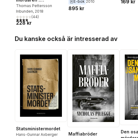
169 kr
E-bok
2010
Skandiamannen och
Thomas Pettersson
895 kr
Inbunden
, 2018
mordet på Olof Palme
(
44
)
3,9
utav 5 stjärnor. Totalt antal röster:
228 kr
Hoppa över listan
Du kanske också är intresserad av
Statsministermordet
Den osa
Maffiabröder
Hans-Gunnar Axberger
mördare