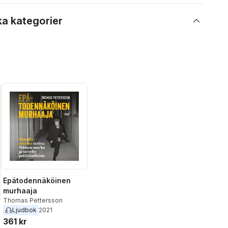
ka kategorier
Epätodennäköinen
murhaaja
Thomas Pettersson
Ljudbok
2021
361 kr