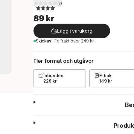
(
2
)
4,0
utav 5 stjärnor. Totalt antal röster:
89 kr
Lägg i varukorg
Skickas
.
Fri frakt över 249 kr.
Fler format och utgåvor
Inbunden
E-bok
228 kr
149 kr
Be
Produk