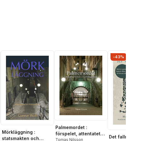
-43%
Palmemordet :
Mörkläggning :
förspelet, attentatet
Det fallna impe
statsmakten och
och mörkläggningen
Tomas Nilsson