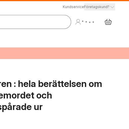
Kundservice
Företagskund?
en : hela berättelsen om
emordet och
spårade ur