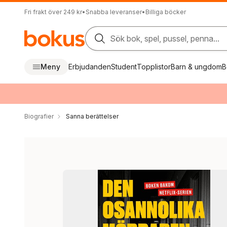
Fri frakt över 249 kr
•
Snabba leveranser
•
Billiga böcker
Sök bok, spel, pussel, penna...
Meny
Erbjudanden
Student
Topplistor
Barn & ungdom
B
Biografier
Sanna berättelser