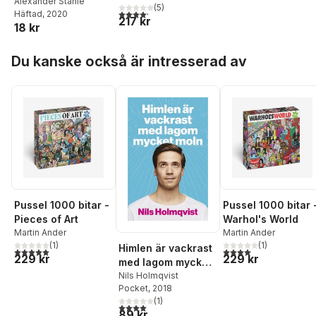
årsbox 2020.
Alexander Ståhle
(
5
)
4,2
utav 5 stjärnor. Totalt antal röster:
Häftad
, 2020
Staden)
217 kr
18 kr
Hoppa över listan
Du kanske också är intresserad av
Pussel 1000 bitar -
Pussel 1000 bitar 
Pieces of Art
Warhol's World
Martin Ander
Martin Ander
(
1
)
(
1
)
Himlen är vackrast
5,0
utav 5 stjärnor. Totalt antal röster:
4,0
utav 5 stjärnor. Tota
229 kr
229 kr
med lagom mycket
moln
Nils Holmqvist
Pocket
, 2018
(
1
)
4,0
utav 5 stjärnor. Totalt antal röster:
89 kr