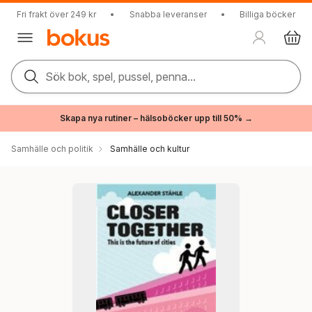
Fri frakt över 249 kr
•
Snabba leveranser
•
Billiga böcker
Sök bok, spel, pussel, penna...
Skapa nya rutiner – hälsoböcker upp till 50% →
Samhälle och politik
Samhälle och kultur