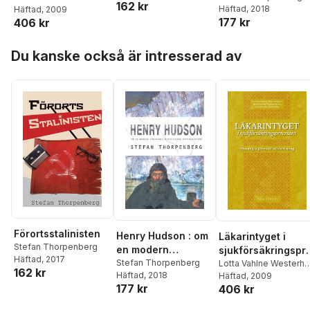
162 kr
Häftad
, 2018
Stefan Thorpenberg
Häftad
, 2009
,
misslyckade
legitimitet och
177 kr
406 kr
Magnus Jonasson
upptäcktsfärd
bevisning
Hoppa över listan
Du kanske också är intresserad av
Förortsstalinisten
Henry Hudson : om
Läkarintyget i
Stefan Thorpenberg
en modern
sjukförsäkringspr
Häftad
, 2017
forskares
Stefan Thorpenberg
cessen : styrning,
Lotta Vahlne Westerhäl
162 kr
Häftad
, 2018
Stefan Thorpenberg
Häftad
, 2009
,
misslyckade
legitimitet och
177 kr
406 kr
Magnus Jonasson
upptäcktsfärd
bevisning