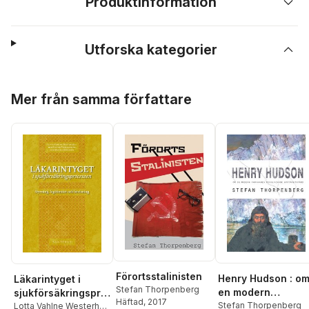
Produktinformation
Utforska kategorier
Hoppa över listan
Mer från samma författare
Förortsstalinisten
Henry Hudson : o
Läkarintyget i
Stefan Thorpenberg
en modern
sjukförsäkringspro
Häftad
, 2017
forskares
Stefan Thorpenberg
cessen : styrning,
Lotta Vahlne Westerhäll
,