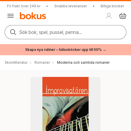
Fri frakt över 249 kr
•
Snabba leveranser
•
Billiga böcker
Sök bok, spel, pussel, penna...
Skapa nya rutiner – hälsoböcker upp till 50% →
Skönlitteratur
Romaner
Moderna och samtida romaner