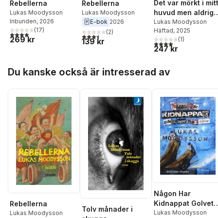
Det var mörkt i mit
Rebellerna
Rebellerna
huvud men aldrig i
Lukas Moodysson
Lukas Moodysson
Inbunden
, 2026
E-bok
2026
mitt hjärta
Lukas Moodysson
(
17
)
Häftad
, 2025
(
2
)
3,9
utav 5 stjärnor. Totalt antal röster:
3,5
utav 5 stjärnor. Totalt antal röster:
269 kr
(
1
)
139 kr
4,0
utav 5 stjärnor. Tota
247 kr
Hoppa över listan
Du kanske också är intresserad av
Någon Har
Kidnappat Golvet
Rebellerna
Tolv månader i
Under Dina Fötter
Lukas Moodysson
Lukas Moodysson