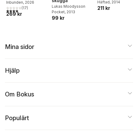
skugga
Häftad
, 2014
Inbunden
, 2026
Lukas Moodysson
211 kr
(
17
)
3,9
utav 5 stjärnor. Totalt antal röster:
Pocket
, 2013
269 kr
99 kr
Mina sidor
Hjälp
Om Bokus
Populärt