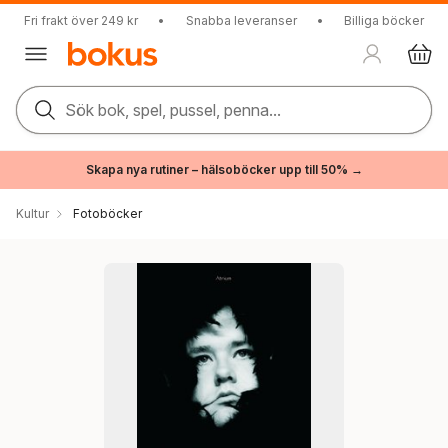
Fri frakt över 249 kr
•
Snabba leveranser
•
Billiga böcker
Sök bok, spel, pussel, penna...
Skapa nya rutiner – hälsoböcker upp till 50% →
Kultur
Fotoböcker