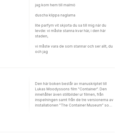
irriterande intressant, ingen färdig
jag kom hem till malmö
psykfallsstudie." Arbetarbladet "Moodysson
är kunnig och vet hur man skapar spänning,
duscha klippa naglarna
gör väl bruk av tillgängligt dokumentärt
material och väjer inte för att gestalta sin
lite parfym vit skjorta du sa till mig när du
huvudperson som förarglig eller rent ut sagt
levde: vi måste stanna kvar här, i den här
ondskefull." Svenska Dagbladet
staden,
vi måste vara de som stannar och ser allt, du
och jag
Den här boken består av manuskriptet till
Lukas Moodyssons film "Container". Den
innehåller även stillbilder ur filmen, från
inspelningen samt från de tre versionerna av
installationen "The Container Museum" som
år 2006 visades i Stockholm, Köpenhamn
och London. Filmen spelades in i Stockholm,
Trollhättan, Tjernobyl, Bukarest och Cluj.