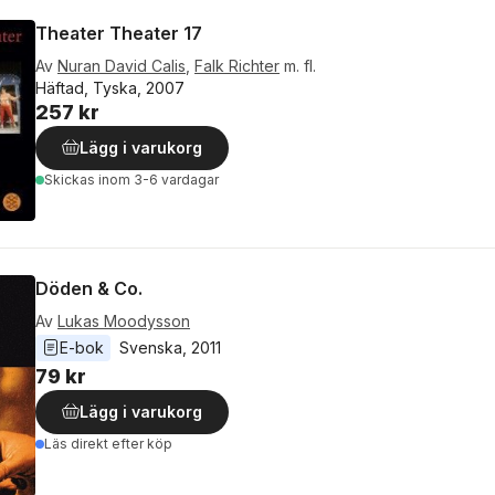
Theater Theater 17
Av
Nuran David Calis
,
Falk Richter
m. fl.
Häftad, Tyska, 2007
257 kr
Lägg i varukorg
Skickas
inom 3-6 vardagar
Döden & Co.
Av
Lukas Moodysson
E-bok
Svenska
, 
2011
79 kr
Lägg i varukorg
Läs direkt efter köp