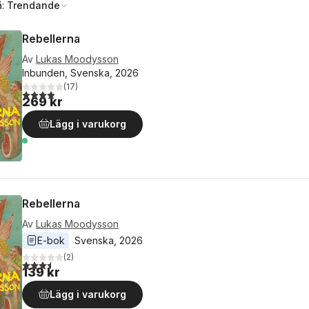
å:
Trendande
Rebellerna
Av
Lukas Moodysson
Inbunden, Svenska, 2026
(
17
)
3,9
utav 5 stjärnor. Totalt antal röster:
269 kr
Lägg i varukorg
Rebellerna
Av
Lukas Moodysson
E-bok
Svenska
, 
2026
(
2
)
3,5
utav 5 stjärnor. Totalt antal röster:
139 kr
Lägg i varukorg