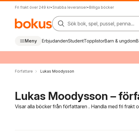
Fri frakt över 249 kr
•
Snabba leveranser
•
Billiga böcker
Sök bok, spel, pussel, penna...
Meny
Erbjudanden
Student
Topplistor
Barn & ungdom
B
Författare
Lukas Moodysson
Lukas Moodysson – förf
Visar alla böcker från författaren . Handla med fri frakt
Hoppa över filtreringsmeny