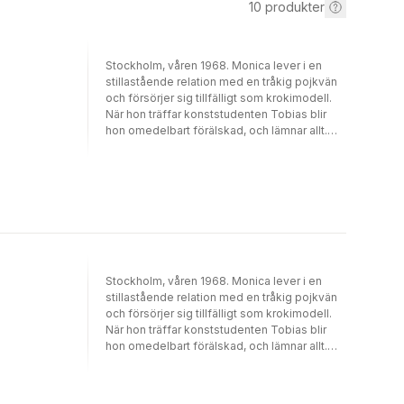
10
produkter
Stockholm, våren 1968. Monica lever i en
stillastående relation med en tråkig pojkvän
och försörjer sig tillfälligt som krokimodell.
När hon träffar konststudenten Tobias blir
hon omedelbart förälskad, och lämnar allt.
Genom Tobias introduceras hon för den
revolutionära aktionsgruppen Rebellerna. I
början är allting mest lekfulla upptåg, men
steg för steg förändras både hon och
rörelsen, och drömmen om att förändra
världen blir en mardröm. Rebellerna är en
berättelse med verklig bakgrund, om kärlek
och uppror. En bok full av mörker och
livsglädje. "... 'Rebellerna' är en regelrätt
Stockholm, våren 1968. Monica lever i en
fullträff /.../ 'Rebellerna' är både skrämmande
stillastående relation med en tråkig pojkvän
och vansinnigt underhållande -- och kommer
och försörjer sig tillfälligt som krokimodell.
troligen vara en årets bästa svenska
När hon träffar konststudenten Tobias blir
romaner." Dagens Nyheter "Jag hade svårt att
hon omedelbart förälskad, och lämnar allt.
lägga ner boken ens för att äta eller sova,
Genom Tobias introduceras hon för den
innan jag fick reda på hur det gick för Monica
revolutionära aktionsgruppen Rebellerna. I
och de andra ungdomarna. Kanske är den här
början är allting mest lekfulla upptåg, men