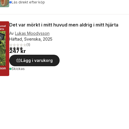
Läs direkt efter köp
Det var mörkt i mitt huvud men aldrig i mitt hjärta
Av
Lukas Moodysson
Häftad, Svenska, 2025
(
1
)
4,0
utav 5 stjärnor. Totalt antal röster:
247 kr
Lägg i varukorg
Skickas