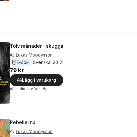
Tolv månader i skugga
Av
Lukas Moodysson
E-bok
Svenska
, 
2012
79 kr
Lägg i varukorg
Läs direkt efter köp
Rebellerna
Av
Lukas Moodysson