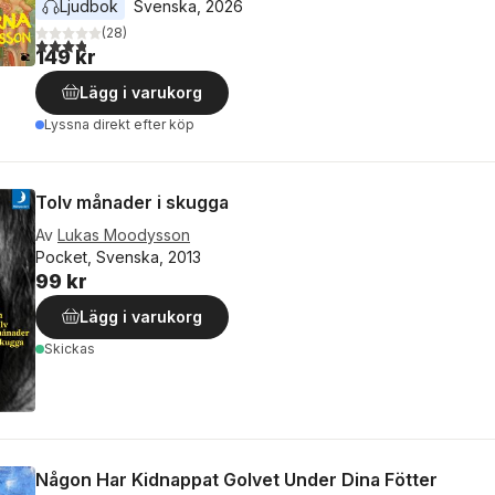
Ljudbok
Svenska
, 
2026
(
28
)
3,8
utav 5 stjärnor. Totalt antal röster:
149 kr
Lägg i varukorg
Lyssna direkt efter köp
Tolv månader i skugga
Av
Lukas Moodysson
Pocket, Svenska, 2013
99 kr
Lägg i varukorg
Skickas
Någon Har Kidnappat Golvet Under Dina Fötter