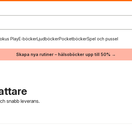
okus Play
E-böcker
Ljudböcker
Pocketböcker
Spel och pussel
Skapa nya rutiner – hälsoböcker upp till 50% →
attare
 och snabb leverans.