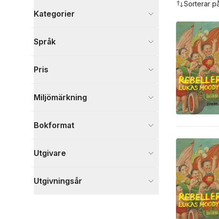
Sorterar p
Kategorier
Böcker
Språk
Skönlitteratur
9
Kultur
1
Pris
Visa fler
Visa fler
Miljömärkning
Bokformat
Utgivare
Utgivningsår