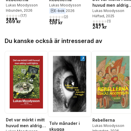
huvud men aldrig i
Lukas Moodysson
Lukas Moodysson
Inbunden
, 2026
E-bok
2026
mitt hjärta
Lukas Moodysson
(
17
)
Häftad
, 2025
(
2
)
3,9
utav 5 stjärnor. Totalt antal röster:
3,5
utav 5 stjärnor. Totalt antal röster:
269 kr
(
1
)
139 kr
4,0
utav 5 stjärnor. Tota
247 kr
Hoppa över listan
Du kanske också är intresserad av
Det var mörkt i mitt
Rebellerna
Tolv månader i
huvud men aldrig i
Lukas Moodysson
skugga
Inbunden
, 2026