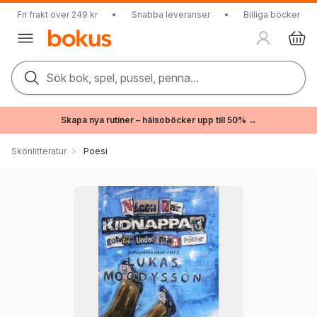
Fri frakt över 249 kr
•
Snabba leveranser
•
Billiga böcker
Sök bok, spel, pussel, penna...
Skapa nya rutiner – hälsoböcker upp till 50% →
Skönlitteratur
Poesi