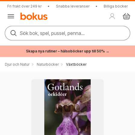
Fri frakt över 249 kr
•
Snabba leveranser
•
Billiga böcker
Sök bok, spel, pussel, penna...
Skapa nya rutiner – hälsoböcker upp till 50% →
Djur och Natur
Naturböcker
Växtböcker