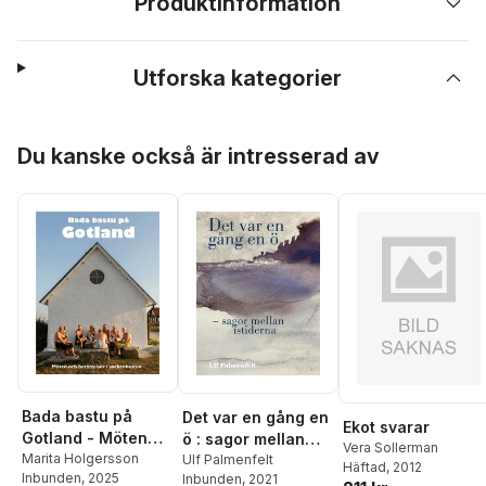
Produktinformation
Utforska kategorier
Hoppa över listan
Du kanske också är intresserad av
Bada bastu på
Det var en gång en
Ekot svarar
Gotland - Möten
ö : sagor mellan
Vera Sollerman
och berättelser i
Marita Holgersson
istiderna
Ulf Palmenfelt
Häftad
, 2012
Inbunden
, 2025
Inbunden
, 2021
sockenbastun