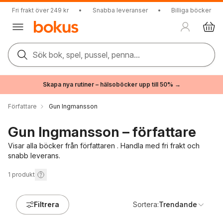
Fri frakt över 249 kr
•
Snabba leveranser
•
Billiga böcker
Sök bok, spel, pussel, penna...
Skapa nya rutiner – hälsoböcker upp till 50% →
Författare
Gun Ingmansson
Gun Ingmansson – författare
Visar alla böcker från författaren . Handla med fri frakt och
snabb leverans.
1
produkt
Filtrera
Sortera:
Trendande