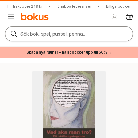
Fri frakt över 249 kr
•
Snabba leveranser
•
Billiga böcker
Sök bok, spel, pussel, penna...
Skapa nya rutiner – hälsoböcker upp till 50% →