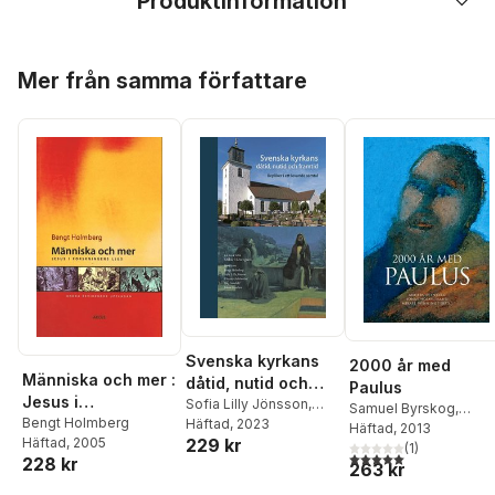
Produktinformation
Hoppa över listan
Mer från samma författare
Svenska kyrkans
2000 år med
Människa och mer :
dåtid, nutid och
Paulus
Jesus i
framtid : repliker i
Sofia Lilly Jönsson
,
Samuel Byrskog
,
forskningens ljus
Bengt Holmberg
Dag Sandahl
Häftad
, 2023
,
Christer
ett levande samtal
Anders Ekenberg
Häftad
, 2013
,
Tor
229 kr
Häftad
, 2005
Pahlmblad
,
Per Ewert
,
Fornberg
(
,
1
)
Anders
5,0
utav 5 stjärnor. Tota
228 kr
Johan Sundeen
,
Bengt
263 kr
Gerdmar
,
Bengt
Holmberg
,
Mikael
Holmberg
,
Jonas