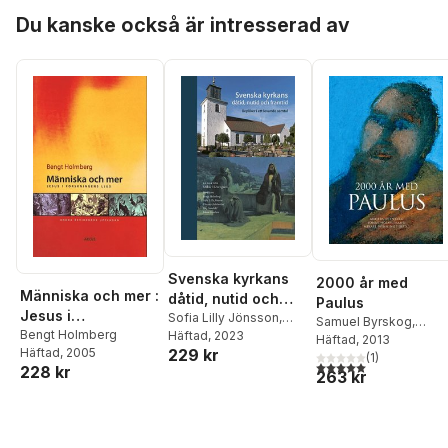
Löwegren
Hoppa över listan
Holmstrand
,
Lena Roo
Du kanske också är intresserad av
James Starr
,
Hanna
Stenström
,
Mikael
Sundkvist
,
Mikael
Tellbe
,
Cecilia Wassé
Mikael Winninge
,
Christer Åsberg
Svenska kyrkans
2000 år med
Människa och mer :
dåtid, nutid och
Paulus
Jesus i
framtid : repliker i
Sofia Lilly Jönsson
,
Samuel Byrskog
,
forskningens ljus
Bengt Holmberg
Dag Sandahl
Häftad
, 2023
,
Christer
ett levande samtal
Anders Ekenberg
Häftad
, 2013
,
Tor
229 kr
Häftad
, 2005
Pahlmblad
,
Per Ewert
,
Fornberg
(
,
1
)
Anders
5,0
utav 5 stjärnor. Tota
228 kr
Johan Sundeen
,
Bengt
263 kr
Gerdmar
,
Bengt
Holmberg
,
Mikael
Holmberg
,
Jonas
Löwegren
Holmstrand
,
Lena Roo
James Starr
,
Hanna
Stenström
,
Mikael