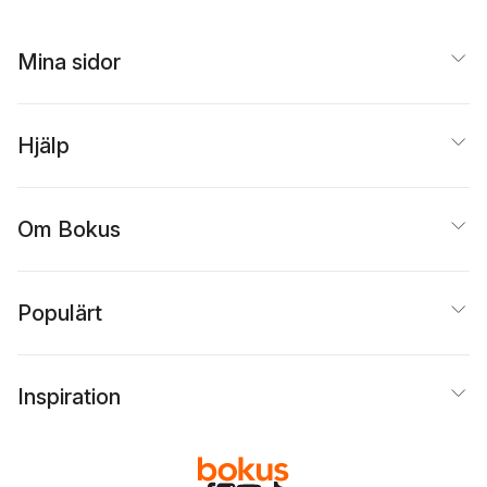
Sundkvist
,
Mikael
Tellbe
,
Cecilia Wassé
Mina sidor
Mikael Winninge
,
Christer Åsberg
Hjälp
Om Bokus
Populärt
Inspiration