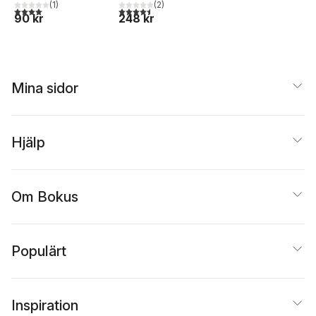
(
1
)
(
2
)
4,0
utav 5 stjärnor. Totalt antal röster:
4,5
utav 5 stjärnor. Totalt antal röster:
90 kr
248 kr
Mina sidor
Hjälp
Om Bokus
Populärt
Inspiration