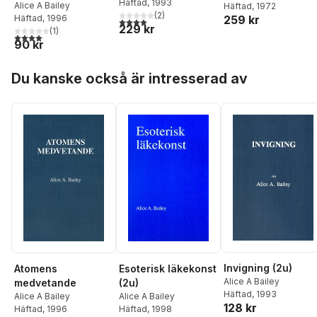
Häftad
, 1993
Alice A Bailey
Häftad
, 1972
(
2
)
Häftad
, 1996
259 kr
4,0
utav 5 stjärnor. Totalt antal röster:
229 kr
(
1
)
4,0
utav 5 stjärnor. Totalt antal röster:
90 kr
Hoppa över listan
Du kanske också är intresserad av
Invigning (2u)
Atomens
Esoterisk läkekonst
Alice A Bailey
medvetande
(2u)
Häftad
, 1993
Alice A Bailey
Alice A Bailey
128 kr
Häftad
, 1996
Häftad
, 1998