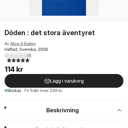
Döden : det stora äventyret
Av
Alice A Bailey
Häftad, Svenska, 2008
(
1
)
5,0
utav 5 stjärnor. Totalt antal röster:
114 kr
Lägg i varukorg
Skickas
.
Fri frakt över 249 kr.
Beskrivning