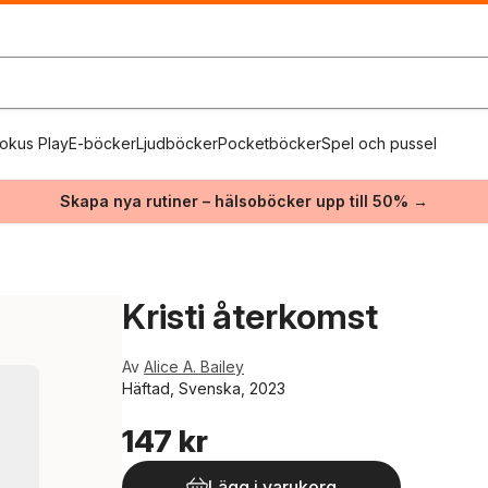
okus Play
E-böcker
Ljudböcker
Pocketböcker
Spel och pussel
Skapa nya rutiner – hälsoböcker upp till 50% →
Kristi återkomst
Av
Alice A. Bailey
Häftad, Svenska, 2023
147 kr
Lägg i varukorg