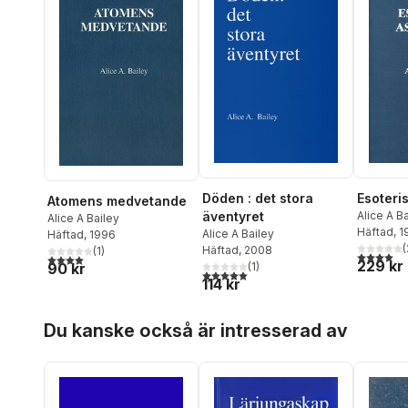
Döden : det stora
Esoteris
Atomens medvetande
äventyret
Alice A B
Alice A Bailey
Häftad
, 
Alice A Bailey
Häftad
, 1996
(
Häftad
, 2008
(
1
)
4,0
utav 5 
4,0
utav 5 stjärnor. Totalt antal röster:
229 kr
90 kr
(
1
)
5,0
utav 5 stjärnor. Totalt antal röster:
114 kr
Hoppa över listan
Du kanske också är intresserad av