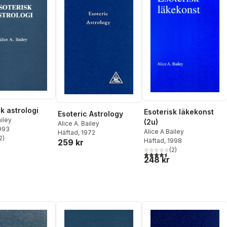
k astrologi
Esoterisk läkekonst
Esoteric Astrology
ailey
(2u)
Alice A. Bailey
1993
Alice A Bailey
Häftad
, 1972
2
)
Häftad
, 1998
259 kr
stjärnor. Totalt antal röster:
(
2
)
4,5
utav 5 stjärnor. Totalt ant
248 kr