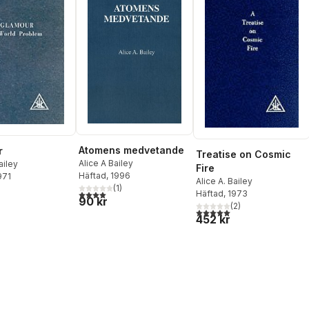
Atomens medvetande
r
Treatise on Cosmic
Alice A Bailey
ailey
Fire
Häftad
, 1996
971
Alice A. Bailey
(
1
)
4,0
utav 5 stjärnor. Totalt antal röster:
Häftad
, 1973
90 kr
(
2
)
5,0
utav 5 stjärnor. Totalt ant
452 kr