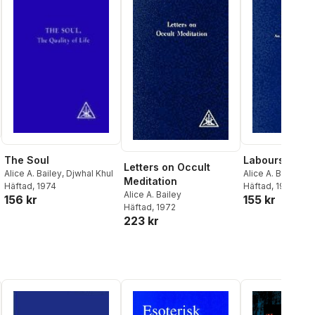
The Soul
Labours of He
Letters on Occult
Alice A. Bailey
,
Djwhal Khul
Alice A. Bailey
Meditation
Häftad
, 1974
Häftad
, 1983
Alice A. Bailey
156 kr
155 kr
Häftad
, 1972
al röster:
223 kr