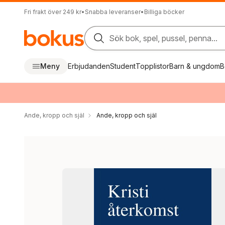
Fri frakt över 249 kr
•
Snabba leveranser
•
Billiga böcker
Sök bok, spel, pussel, penna...
Meny
Erbjudanden
Student
Topplistor
Barn & ungdom
B
Ande, kropp och själ
Ande, kropp och själ