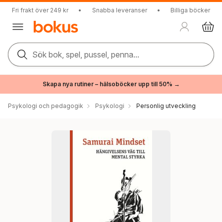
Fri frakt över 249 kr
•
Snabba leveranser
•
Billiga böcker
Sök bok, spel, pussel, penna...
Skapa nya rutiner – hälsoböcker upp till 50% →
Psykologi och pedagogik
Psykologi
Personlig utveckling