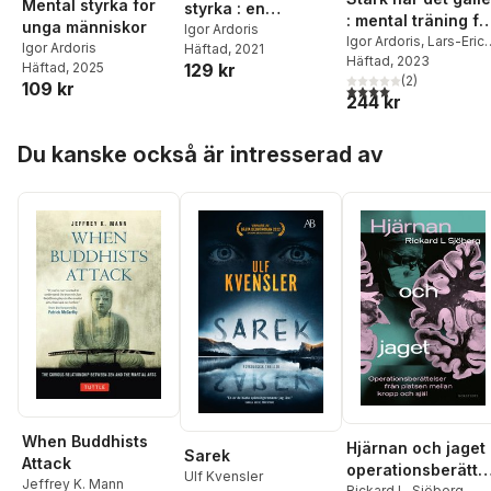
Mental styrka för
styrka : en
: mental träning fö
unga människor
handledning
Igor Ardoris
extrema situatione
Igor Ardoris
,
Lars-Eric
Igor Ardoris
Häftad
, 2021
Uneståhl
Häftad
, 2023
,
Cornelius
Häftad
, 2025
129 kr
Åxman
,
Max Pålsson
(
2
)
,
109 kr
4,0
utav 5 stjärnor. Tota
244 kr
Åke Centervärn
Hoppa över listan
Du kanske också är intresserad av
When Buddhists
Hjärnan och jaget 
Sarek
Attack
operationsberätte
Ulf Kvensler
Jeffrey K. Mann
Rickard L. Sjöberg