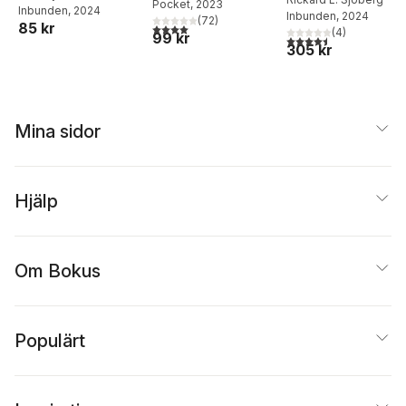
ser från platsen
Pocket
, 2023
Inbunden
, 2024
Inbunden
, 2024
mellan kropp och
(
72
)
85 kr
4,0
utav 5 stjärnor. Totalt antal röster:
(
4
)
själ
99 kr
4,5
utav 5 stjärnor. Tota
305 kr
Mina sidor
Hjälp
Om Bokus
Populärt