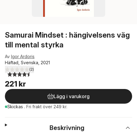
Samurai Mindset : hängivelsens väg
till mental styrka
Av
Igor Ardoris
Häftad, Svenska, 2021
(
2
)
4,5
utav 5 stjärnor. Totalt antal röster:
221 kr
Lägg i varukorg
Skickas
.
Fri frakt över 249 kr.
Beskrivning