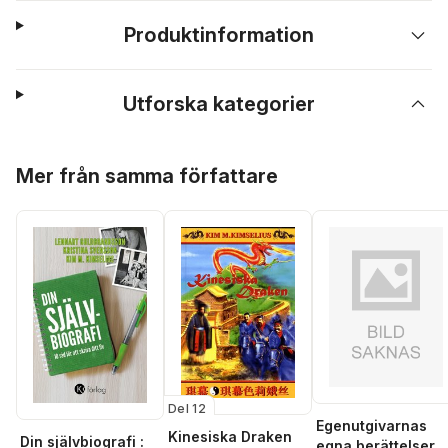
Produktinformation
Utforska kategorier
Hoppa över listan
Mer från samma författare
Del 12
Egenutgivarnas
Kinesiska Draken
Din självbiografi :
egna berättelser