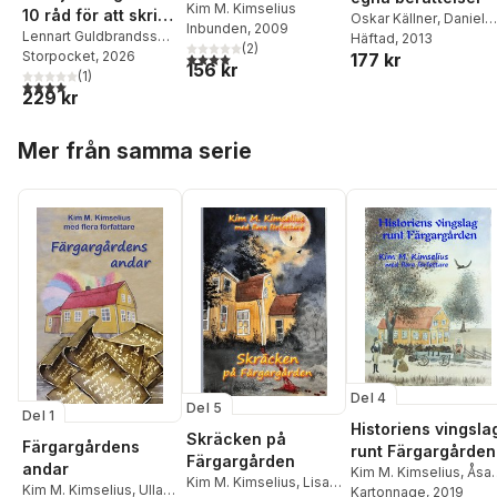
Kim M. Kimselius
10 råd för att skriva
Oskar Källner
,
Daniel
Inbunden
, 2009
ditt liv
Lennart Guldbrandsson
,
Åberg
Häftad
,
, 2013
Anitha Östlund
,
(
2
)
Kristina Svensson
Storpocket
, 2026
,
Kim
4,0
utav 5 stjärnor. Totalt antal röster:
177 kr
Susanne Boll
,
Kim M.
156 kr
M Kimselius
(
1
)
Kimselius
,
Eva Robild
,
4,0
utav 5 stjärnor. Totalt antal röster:
229 kr
Mette Bohlin
,
Peter
Ahlquist
,
Kristina
Hoppa över listan
Svensson
,
Emma C
Mer från samma serie
Elliot
,
Ulrika Slottner
,
L
Larsson
,
Sofie Trinh
Johansson
,
Malin
Johansson
,
Christian
von Essen
Del 4
Del 5
Del 1
Historiens vingsla
Skräcken på
Färgargårdens
runt Färgargården
Färgargården
andar
Kim M. Kimselius
,
Åsa
Kim M. Kimselius
,
Lisa
Kim M. Kimselius
,
Ulla
Persson
Kartonnage
,
Karin
, 2019