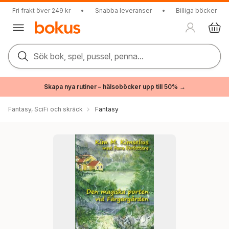
Fri frakt över 249 kr
•
Snabba leveranser
•
Billiga böcker
Sök bok, spel, pussel, penna...
Skapa nya rutiner – hälsoböcker upp till 50% →
Fantasy, SciFi och skräck
Fantasy